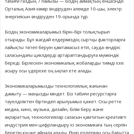
табиғи газдың 7 пайызы — біз­дің аймақтың еншісінде.
Орталық Азия көмір өнді­ру­ден әлемде 10-шы, электр
энергиясын өндіруден 19-орында тұр.
Біздің экономикаларымыз бірін-бірі толықтырып
отырады. Бұл жағ­­дай елдеріміздің сыртқы фак­­­тор­ларға
лайықты төтеп бе­руін қам­там­а­сыз етіп, сауда-өнді­ріс
сала­сында­ғы цикл­дерді әртарап­танды­руға мүмкіндік
береді. Бірлескен эко­­но­микалық жобаларды тиімді іске
асы­ру осы үдеріске оң ықпал ете алады.
Экономикаларымызды техноло­гия­лық жағынан
дамыту — маңызды міндет. Біз табиғи ресурстарға
тәуел­діліктен біртіндеп арылуымыз қажет. Осы ретте
медиа, кино, музыка, дизайн, білім беру және
ақпараттық тех­нологиялар саласын қамтитын креативті
индустрия мен цифрландыру ісі экономикаға тың серпін
беретін күшке айнала алады. Өңір елдерінің осы бағытта