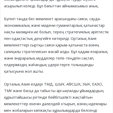
асырылып келеді. Бұл бағыттан айнымасымыз анық.
Бүгінгі таңда бес мемлекет ара­сындағы саяси, сауда-
экономикалық және мәдени-гуманитарлық қатынас­тар
нақты мазмұнға ие болып, те­рең стратегиялық әріптестік
пен одақ­тастық деңгейге көтерілді. Орталық Азия
мемлекеттері сыртқы саяси қарым-қатынаста өзінің
салиқалы стратегиясын жасай алды. Бұл қадам еларалық
және өңіраралық мүдделер тепе-теңдігін сақтап,
елдеріміздің жаһандық үдерістерге толыққанды
қатысуына жол ашты.
Орталық Азия елдері ТМД, ШЫҰ, АӨСШК, ЭЫҰ, ЕАЭО,
ТМҰ және басқа да табысты әрі ықпалды ұйымдардың
құрылтайшысы ретінде бейбітшілікті жақтайтын
мемлекеттер екенін дәлелдей отырып, өзінің идеялары
мен жобаларын көпжақ­ты құрылымдарда белсенді