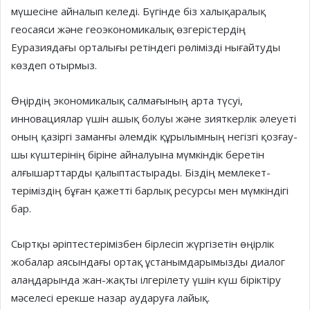
мүшесіне айналып келеді. Бү­гінде біз халықаралық
геосаяси және геоэкономикалық өзгерістердің
Еуразиядағы орталығы ретіндегі рө­лі­мізді нығайтуды
көздеп отырмыз.
Өңірдің экономикалық салма­ғы­ның арта түсуі,
инновациялар үшін ашық болуы және зияткерлік әлеуеті
оның қазіргі заманғы әлем­дік құрылымның негізгі қозғау­
шы күштерінің біріне айналуына мүмкіндік беретін
алғышарттарды қалыптастырады. Біздің мемлекет­
теріміздің бұған қажетті барлық ресурсы мен мүмкіндігі
бар.
Сыртқы әріптестерімізбен бір­лесіп жүргізетін өңірлік
жобалар аясындағы ортақ ұстанымдарымызды диалог
алаңдарында жан-жақты ілге­рілету үшін күш біріктіру
мәселесі ерекше назар аударуға лайық.