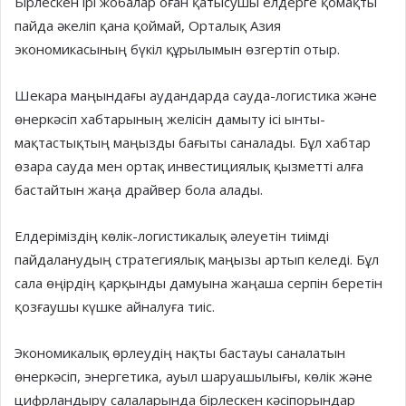
Бірлескен ірі жобалар оған қа­ты­­су­шы елдерге қомақты
пайда әке­ліп қана қоймай, Орталық Азия
экономикасының бүкіл құрылымын өзгертіп отыр.
Шекара маңындағы аудандарда сауда-логистика және
өнеркәсіп хабтарының желісін дамыту ісі ынты­
мақтастықтың маңызды бағыты саналады. Бұл хабтар
өзара сауда мен ор­тақ инвестициялық қызметті алға
бастайтын жаңа драйвер бола алады.
Елдеріміздің көлік-логистикалық әлеуетін тиімді
пайдаланудың страте­гиялық маңызы артып келеді. Бұл
сала өңірдің қарқынды дамуына жаңаша серпін беретін
қозғаушы күшке айналуға тиіс.
Экономикалық өрлеудің нақты бастауы саналатын
өнеркәсіп, энергетика, ауыл шаруашылығы, көлік және
цифрландыру салаларында бірлескен кәсіпорындар