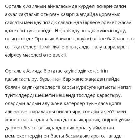
Орталық Азияның айналасында күрделі әскери-саяси
ахуал сақталып отырған қазіргі жағдайда қорғаныс
саясаты мен қауіпсіздік саласында бірлесе әрекет жасау
қажеттігі туын­дайды. Өңірлік қауіпсіздік жүйе­сін құру,
оның ішінде Орталық Азия­ның қауіпсіздігіне байланысты
сын-қатерлер тізімін және оның алдын алу шараларын
әзірлеу мәселесі өте өзекті.
Орталық Азияда біртұтас қауіп­сіз­дік кеңістігін
қалыптастыру, бұ­рын­нан бар және жаңадан пайда
болған қауіп-қатерлерге қарсы күресуге қатысты негізгі
түйткілдерді шешетін кешенді тәсілдер қарастыру,
олардың алдын алу және қатерлер туындаса қолға
алынатын шараларды ойластыру, сондай-ақ БҰҰ-мен
және осы саладағы басқа да халықаралық, өңірлік ұйым­
дармен белсенді ықпалдастық орнату аймақтағы
мемлекеттердің ең басты басымдықтары саналады.