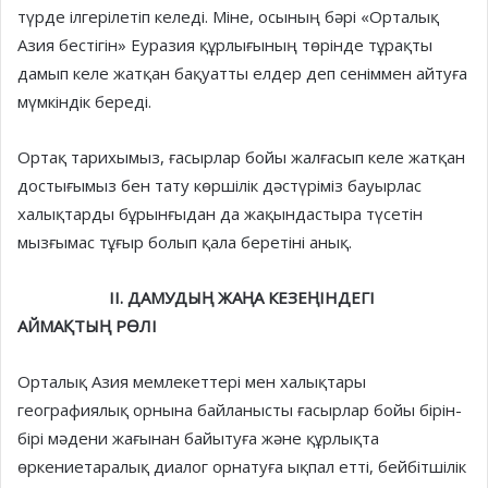
түрде ілгерілетіп келеді. Міне, осының бәрі «Орталық
Азия бестігін» Еуразия құрлығының төрінде тұрақты
дамып келе жатқан бақуатты елдер деп сеніммен айтуға
мүмкіндік береді.
Ортақ тарихымыз, ғасырлар бойы жалғасып келе жатқан
достығымыз бен тату көршілік дәстүріміз бауыр­лас
халықтарды бұрынғыдан да жа­қын­дастыра түсетін
мызғымас тұғыр болып қала беретіні анық.
II. ДАМУДЫҢ ЖАҢА КЕЗЕҢІНДЕГІ
АЙМАҚТЫҢ РӨЛІ
Орталық Азия мемлекеттері мен халықтары
географиялық орнына байланысты ғасырлар бойы бірін-
бірі мәдени жағынан байытуға және құрлықта
өркениетаралық диалог орнатуға ықпал етті, бейбітшілік