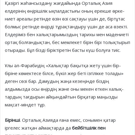
Қазіргі жаһансыздану жағдайын­да Орталық Азия
елдерінің өңірі­ші­­­лік ықпалдастығы оның ерекше өр­ке­­
ниет ареалы ретінде өзін өзі сақтауы үшін де, біртұтас
болмыс ретінде өңір­ді тұрақтандыру үшін де аса өзекті.
Елдеріміз бен халықтарымыз­дың тари­хы мен мәдениеті
ортақ болған­дық­тан, бес мемлекет бірін бірі то­лықтырып
отырады. Бұл бізді бірік­ті­ретін басты күш болуға тиіс.
Ұлы әл-Фарабидің «Халықтар бақытқа жету үшін бір-
біріне кө­мек­тесе білсе, бүкіл жер беті ізгілік­ке тола­ды»
деген сөзі бар. Дамудың жаңа кезеңінде біздің
алдымызда осы өңірдің және оны мекен еткен ха­лық­
тардың тағдырын айқындай­тын бірқа­тар маңызды
мақсат-міндет­ тұр.
Бірінші
. Орталық Азияда ғана емес, сонымен қатар
іргелес жат­қан аймақтарда да
бейбітшілік пен