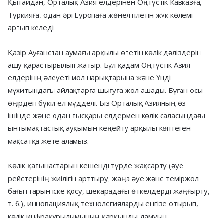
Қытайдан, Орталық Азия елдерінен Оңтүстік Кавказға,
Түркияға, одан әрі Еуропа­ға жөнелтілетін жүк көлемі
артып келеді.
Қазір Ауғанстан аумағы арқылы өтетін көлік дәліздерін
ашу қарас­ты­­­ры­лып жатыр. Бұл қадам Оңтүс­тік Азия
елдерінің әлеуеті мол нарық­тарына және Үнді
мұхитындағы айлақтарға шығуға жол ашады. Бұған осы
өңірдегі бүкіл ел мүдделі. Біз Ор­та­лық Азияның өз
ішінде және одан тыс­қары елдермен көлік саласындағы
ын­тымақтастық ауқымын кеңейту ар­қы­лы көптеген
мақсатқа жете аламыз.
Көлік қатынастарын кешенді түр­де жақсарту (әуе
рейстерінің жиі­лігін арттыру, жаңа әуе және темір­жол
бағыттарын іске қосу, шека­ра­дағы өткелдерді жаңғырту,
т. б.), ин­но­вациялық технологиялар­ды енгізе отырып,
көлік инфрақұрылымының қарқынды дамуын