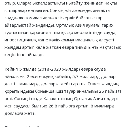
отыр. Оларға ықпал­дастықты нығайту жөніндегі нақ­ты
іс-шаралар енгізілген. Соның нәтижесінде, аймақта
сауда-эконо­микалық және іскерлік байланыстар
айтарлықтай жанданды. Орталық Азия аумағы тарих
тұрғы­сынан қарағанда тым қысқа мерзім ішінде сауда,
инвестициялық және кө­лік-коммуникациялық әлеуеті
жыл­дам артып келе жатқан өзара тиім­ді ынтымақтастық
кеңістігіне айналды.
Кейінгі 5 жылда (2018-2023 жылдар) өзара сауда
айналымы 2 есеге жуық көбейіп, 5,7 миллиард доллар­
дан 11 миллиард долларға дейін арт­ты. Өткен жылдың
қорытын­ды­сы бойынша ішкі тауар айналы­мы 25 пайызға
өсті. Соның ішінде Қазақстанның Орталық Азия елдері­
мен саудасы былтыр 26,8 пайызға артып, 8 миллиард
долларға жетті.