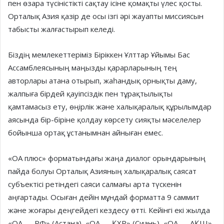
пен өзара түсіністікті сақтау ісіне қомақты үлес қосты.
Орталық Азия қазір де осы ізгі әрі жауапты миссия­сын
табысты жалғастырып келеді.
Біздің мемлекеттеріміз Біріккен Ұлттар Ұйымы Бас
Ассамблеясының маңызды қарарларының тең
авторлары атана отырып, жаһандық орнықты даму,
жалпыға бірдей қауіпсіздік пен тұ­рақтылықты
қамтамасыз ету, өңір­лік және халықаралық құрылымдар
аясында бір-біріне қолдау көрсету сияқты мәселелер
бойынша ортақ ұстанымнан айныған емес.
«ОА плюс» форматындағы жаңа диалог орындарының
пайда болуы Орталық Азияның халықаралық саясат
субъектісі ретіндегі саяси салмағы арта түскенін
аңғартады. Осыған дейін мұндай форматта 9 саммит
және жоғары деңгейдегі кездесу өтті. Кейінгі екі жылда
«ОА — РФ» (Астана), «ОА — ҚХР» (Сиань), «ОА — АҚШ»