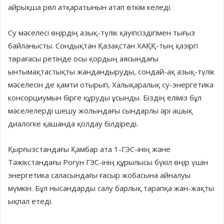
айрықша рөл атқаратынын атап өткім келеді.
Су мәселесі өңірдің азық-түлік қауіпсіздігімен тығыз
байланыс­ты. Сондықтан Қазақстан ХАҚҚ-тың қазіргі
төрағасы ретінде осы қордың аясындағы
ынтымақтастықты жандандыруды, сондай-ақ азық-түлік
мәселесін де қамти отырып, Халықаралық су-энергетика
консорциумын бірге құруды ұсынды. Біздің еліміз бұл
мәселелерді шешу жолындағы сындарлы әрі ашық
диалогке қашанда қолдау білдіреді.
Қырғызстандағы Қамбар ата 1-ГЭС-інің және
Тәжікстандағы Рогун ГЭС-інің құрылысы бүкіл өңір үшін
энергетика саласындағы ғасыр жобасына айналуы
мүмкін. Бұл нысандарды салу барлық тарапқа жан-жақты
ықпал етеді.