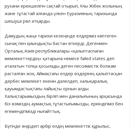
рухани ерекшелігін сақтай отырып, Ұлы Жібек жолының
және тұтастай алғанда үлкен Еуразияның тарихында
шешуші рөл атқарды.
Дамудың жаңа тарихи кезеңінде елдеріміз көптеген
сынақ пен қиындықты бастан өткерді. Дегенмен
Орталық Азия республикалары «қалып­таспаған
мемлекеттердің» қатарына немесе failed states деп
аталатын топқа қосылады деген пес­симистік болжам
расталған жоқ. Аймақтағы елдер өздерінің қалыптасқан
дербес мемлекет екенін дәлелдеп, халықаралық
қауымдастықтағы лайықты орнын алды.
Халықтарымыздың бірлігі мен даналығының арқасында
біз өзіміздің аумақтық тұтастығымызды, еркіндігіміз бен
егемендігімізді нығайттық.
Бүгінде өңірдегі әрбір елдің мемлекеттік құрылыс,