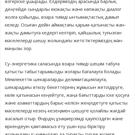
өзгеріске ұшыра­ды. Елдеріміздің арасында барлық
деңгейде сындарлы екіжақты және көпжақты диалог
жолға қойылды, өза­ра тиімді ынтымақтастық дамып
келеді. Осыған дейін аймақта­ғы қа­рым-қатынасты жан-
жақты дамы­туға кедергі келтіріп, қайшылық ту­ғызған
мәселелерді шешу жолындағы жетістіктеріміздің мән-
маңызы зор.
Су-энергетика саласында өзара тиім­ді шешім табуға
қатысты табыс­тарымызды жоғары бағалауға болады.
Мемлекеттік шекараларды дели­митациялауға,
шекарадағы өткізу бекеттерінің жұмысын жетілдіруге,
көлік қатынасын кеңейтуге, жаңа бағыттарды іске қосуға
және азамат­тардың барыс-келісін жеңілдетуге қатысты
мәселелерді кезең-кезеңімен шешуге қолайлы жағдай
жасалып отыр. Өңірдің ұзақмерзімді қауіп­сіздігін және
өркендеуін қамтамасыз ету үшін күш біріктіру
жолындағы іс-қимылдар да тұрақты түрде жүзеге