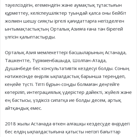
тәуелсіздігін, егемендігін және аумақтық тұтастығын
құрмет­теу, келіспеушіліктер туындай қалса оны бейбіт
жолмен шешу сияқты іргелі қағидаттарға негізделген
ынты­мақтастықтың Орталық Азияға ғана тән бірегей
үлгісін қалыптастырды.
Орталық Азия мемлекеттері бас­шы­ларының Астанада,
Ташкентте, Түрікменбашыда, Шолпан-Атада,
Душанбеде бес консультативтік кез­десуі болды. Соның
нәтижесінде өңір­лік ықпалдастық барынша те­рең­­деп,
кеңейе түсті. Тіпті бұрын-соң­­ды бол­маған деңгейге
көтеріліп, инте­г­ра­­циялық үдерістер дәйекті, жүйелі және
ең бастысы, үздіксіз си­патқа ие болды десем, артық
айтқан­дық емес.
2018 жылы Астанада өткен ал­ғашқы кездесуде өңірдегі
бес елдің ықпал­дастығына қатысты негізгі ба­ғыт­тар