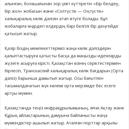
алынған, болашағынан зор үміт күттіретін «Бір белдеу,
бір жол» жобасын және «Солтүстік — Оңтүстік»
халықаралық көлік дәлізін атап өтуге болады. Бұл
жобаларға өңірдегі елдердің бәрі белгілі бір деңгейде
қатысып жатыр.
Қазір біздің мемлекеттеріміз жаңа көлік дәліздерін
қалыптастыруға қа­тыс­ты басқа да маңызды идеяларды
жүзеге асыруға кірісті. Қазақстан өзі­нің серіктестерімен
бірлесіп, Транс­каспий халықаралық көлік бағдарын (Орта
дәліз) барынша дамытып жатыр. Осы бағытпен
тасымалдана­тын жүк көлемі орта мерзімде бес есеге
артуы мүмкін.
Қазақстанда теңіз инфрақұры­лымының, яғни Ақтау және
Құрық айлақтарының дамуына байланысты жаңа
мүмкіндіктер ашылып жатыр. Аталған порттар арқылы