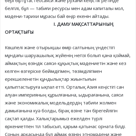
бері біртұтас геосаяси және рухани кеңістік ретінде
белгілі, бұл — табиғи ресурсы мен адам капиталы мол,
мәдени-тарихи мұрасы бай өңір екенін айтады.
I. ДАМУ МАҚСАТТАРЫНЫҢ
ОРТАҚТЫҒЫ
Көшпелі және отырықшы өмір салтының үн­дестігі
мұндағы шаруашылық жүйенің негізі болып қана қоймай,
аймақтың өзіндік саяси-құқық­тық мәдениетін және кез
келген өзгеріске бейімдігі­мен, төзімділігімен
ерекшеленетін құндылықтар жиын­тығын
қалыптастыруға ықпал етті. Орталық Азия кеңістігі сан
алуан империяның құрылғаны­на, ыдырағанына, саяси
және экономикалық модельдердің табиғи жолмен
дамығанына куә болды, бірақ өзіне тән бірегейлігін
сақтап қалды. Халықтарымыз ежелден түрлі
өркениетпен тіл табысып, қарым-қатынас орната білді.
Соның арқасында бұл аймақ өзінің этномәдени және