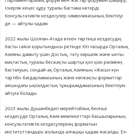
Парламентаралық форум мен Жастар форумын шақыру,
Іс­кер­лік кеңес құру туралы бастама көтерді.
Консультативтік кездесулер символикасының бекітілуі
де — айтулы қадам.
2022 жылы Шолпан-Атада өт­кен төртінші кездесудің
басты сая­си қорытындысы ретінде ХХІ ғасыр­да Орталық
Азияны дамыту үшін Достық, тату көршілік және ынты­
мақтастық туралы бесжақты шартқа қол қою рәсімінің
басталуын, сондай-ақ Орталық Азияның «Жасыл күн
тәртібі» бағдарламасының және көпжақты форматтар
аясындағы ықпалдастық тұжырымдамасының бекітілуін
айтуға болады.
2023 жылы Душанбедегі мерей­­тойлық бесінші
кездесуде Ор­талық Азия мемлекеттері басшы­­ларының
консультативтік кездесу­лерінің фор­матын
институттандыру жолын­да алғашқы қадам жасалды. Ел­­