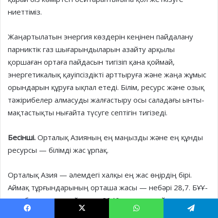
ниеттіміз.
Жаңартылатын энергия көздерін кеңінен пайдалану
парниктік газ шығарындыларын азайту арқылы
қоршаған ортаға пайдасын тигізіп қана қоймай,
энергетикалық қауіпсіздікті арттыруға және жаңа жұмыс
орындарын құруға ықпал етеді. Білім, ресурс және озық
тәжірибелер алмасуды жалғастыру осы саладағы ынты­
мақ­тастықты нығайта түсуге септігін тигізеді.
Бесінші.
Орталық Азияның ең маңызды және ең құнды
ресурсы — білімді жас ұрпақ.
Орталық Азия — әлемдегі хал­қы ең жас өңірдің бірі.
Аймақ тұрғын­дарының орташа жасы — небәрі 28,7. БҰҰ-
ның болжамына сүйенсек, 2040 жылға қарай
азаматтарымыздың орташа жасы одан әрі төмендеп,
Facebook
X
WhatsApp
Telegram