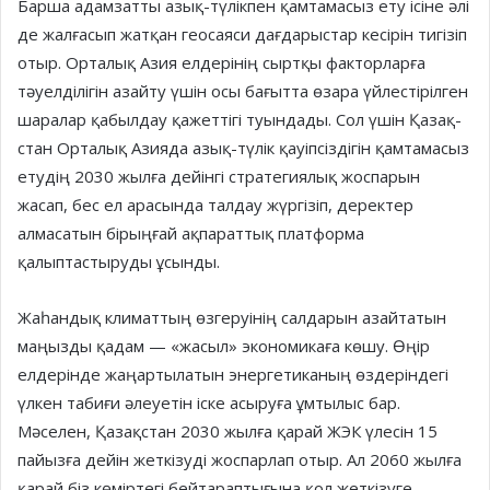
Барша адамзатты азық-түлікпен қамтамасыз ету ісіне әлі
де жалғасып жатқан геосаяси дағдарыстар кесірін тигізіп
отыр. Орталық Азия елд­ері­нің сыртқы факторларға
тәуелділі­гін азайту үшін осы бағытта өзара үй­лес­тірілген
шаралар қабылдау қажет­­тігі туындады. Сол үшін Қазақ­
стан Орталық Азияда азық-түлік қауіпсіздігін қамтамасыз
етудің 2030 жылға дейінгі стратегиялық жоспарын
жасап, бес ел арасында талдау жүргізіп, деректер
алмасатын бірыңғай ақпараттық платформа
қалыптастыруды ұсынды.
Жаһандық климаттың өзгеруінің салдарын азайтатын
маңызды қадам — «жасыл» экономикаға көшу. Өңір
елдерінде жаңартылатын энер­ге­тиканың өздеріндегі
үлкен табиғи әлеуетін іске асыруға ұмтылыс бар.
Мәселен, Қазақстан 2030 жылға қарай ЖЭК үлесін 15
пайызға дейін жеткізуді жоспарлап отыр. Ал 2060 жылға
қарай біз көміртегі бей­тараптығына қол жеткізуге