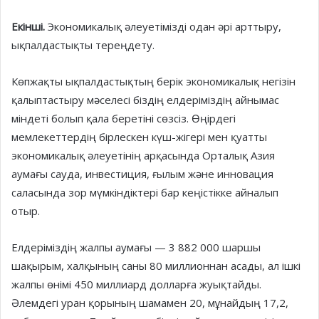
Екінші.
Экономикалық әлеуе­ті­мізді одан әрі арттыру,
ықпал­дастықты тереңдету.
Көпжақты ықпалдастықтың берік экономикалық негізін
қалыптастыру мәселесі біздің елдеріміздің айнымас
міндеті болып қала беретіні сөзсіз. Өңірдегі
мемлекеттердің бірлескен күш-жігері мен қуатты
экономикалық әлеуетінің арқасында Орталық Азия
аумағы сауда, инвестиция, ғылым және инновация
саласында зор мүм­кін­діктері бар кеңістікке айналып
отыр.
Елдеріміздің жалпы аумағы — 3 882 000 шаршы
шақырым, хал­қының саны 80 миллионнан асады, ал ішкі
жалпы өнімі 450 миллиард долларға жуықтайды.
Әлемдегі уран қорының шамамен 20, мұнай­дың 17,2,