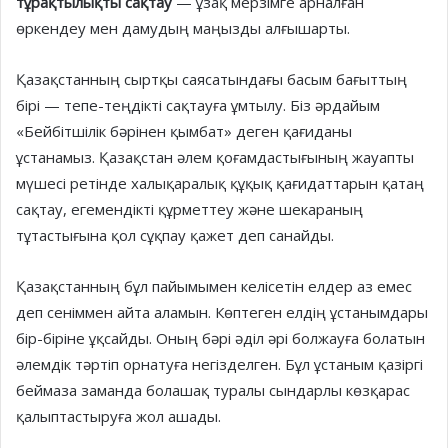
тұрақтылықты сақтау
— ұзақ мер­зім­ге арналған
өркендеу мен даму­дың маңыз­ды алғышарты.
Қазақстанның сыртқы саяса­тындағы басым бағыттың
бірі — тепе-теңдікті сақтауға ұмтылу. Біз әрдайым
«Бейбітшілік бәрінен қым­бат» деген қағиданы
ұстанамыз. Қа­зақстан әлем қоғамдастығының жауапты
мүшесі ретінде халықаралық құқық қағидаттарын қатаң
сақтау, егемендікті құрметтеу және шека­раның
тұтастығына қол сұқпау қажет деп санайды.
Қазақстанның бұл пайымымен келісетін елдер аз емес
деп сенім­мен айта аламын. Көптеген елдің ұста­нымдары
бір-біріне ұқсайды. Оның бәрі әділ әрі болжауға болатын
әлем­дік тәртіп орнатуға негізделген. Бұл ұстаным қазіргі
беймаза заманда бола­шақ туралы сындарлы көзқарас
қалыптастыруға жол ашады.