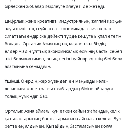
бірлескен жобалар әзірлеуге әлеуеті де жетеді.
Цифрлық және креативті индус­трия­ның жаппай қарқын
алуы ши­кізатқа сүйенген экономикадан зият­­керлік
сипаттағы өндіріске дәйек­ті түрде көшуге ықпал ете­тін
бола­ды. Ор­­талық Азияның ық­пал­дас­ты­ғы біз­­дің
елдеріміздің ұлт­тық эконо­ми­­ка­лық өсімінің басты себеп­
шісі бол­ма­ғанымен, оның негізгі қай­нар көзінің бірі бола
алатынына сенім­дімін.
Үшінші.
Өңірдің жер жүзіндегі ең маңызды көлік-
логистика және транзит хабтардың біріне айналуға
толық мүмкіндігі бар.
Орталық Азия аймағы күн өт­кен сайын жаһандық көлік
қатынас­тарының басты тармағына айналып келеді. Бұл
ретте ең алдымен, Қы­тай­дың бастамасымен қолға