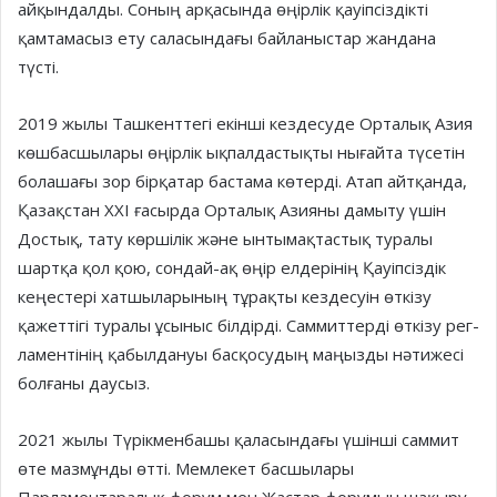
айқындалды. Соның арқа­сын­да өңірлік қауіпсіздікті
қамта­масыз ету саласындағы байланыстар жандана
түсті.
2019 жылы Ташкенттегі екін­ші кездесуде Орталық Азия
көш­басшылары өңірлік ықпалдас­тық­ты нығайта түсетін
болашағы зор бірқатар бастама көтерді. Атап айт­қанда,
Қазақстан ХХІ ғасыр­да Ор­талық Азияны дамыту үшін
Достық, тату көршілік және ынтымақтастық туралы
шартқа қол қою, сондай-ақ өңір елдерінің Қауіпсіздік
кеңес­тері хатшыларының тұрақты кезде­суін өткізу
қажеттігі туралы ұсы­ныс білдірді. Саммиттерді өткізу рег­
ла­ментінің қабылдануы басқосудың маңызды нәтижесі
болғаны даусыз.
2021 жылы Түрікменбашы қала­­сын­дағы үшінші саммит
өте маз­мұнды өтті. Мемлекет бас­шы­­лары