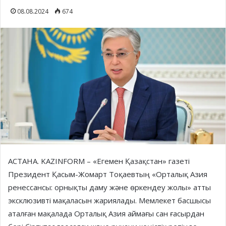
08.08.2024
674
АСТАНА. KAZINFORM – «Егемен Қазақстан» газеті
Президент Қасым-Жомарт Тоқаевтың «Орталық Азия
ренессансы: орнықты даму және өркендеу жолы» атты
эксклюзивті мақаласын жариялады. Мемлекет басшысы
аталған мақалада Орталық Азия аймағы сан ғасырдан