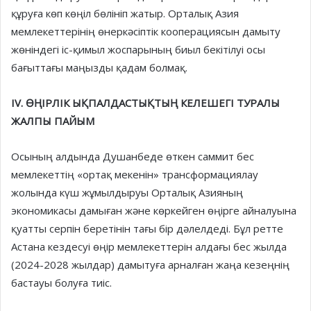
құруға көп көңіл бөлініп жатыр. Орталық Азия
мемлекеттерінің өнеркәсіптік кооперациясын дамыту
жөніндегі іс-қи­мыл жоспарының биыл бекітілуі осы
бағыттағы маңызды қадам болмақ.
IV. ӨҢІРЛІК ЫҚПАЛДАСТЫҚТЫҢ КЕЛЕШЕГІ ТУРАЛЫ
ЖАЛПЫ ПАЙЫМ
Осының алдында Душанбеде өт­кен саммит бес
мемлекеттің «ортақ мекенін» трансформациялау
жолында күш жұмылдыруы Орта­лық Азия­ның
экономикасы дамыған және көркейген өңірге айналуы­на
қуат­ты серпін беретінін тағы бір дәлел­деді. Бұл ретте
Астана кезде­суі өңір мем­лекеттерін алдағы бес жылда
(2024-2028 жылдар) дамытуға арналған жаңа кезеңнің
бастауы болуға тиіс.