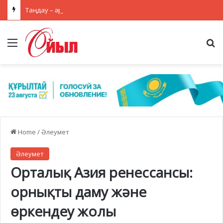
Таңдау – әр азаматтың жауапкершілігі
Menu
Se
Home
/
Әлеумет
Әлеумет
Орталық Азия ренессансы:
орнықты даму және
өркендеу жолы