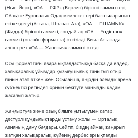
(Нью-Йорк), «ОА — ГФР» (Берлин) бірінші саммиттері,
ОА және Еуропалық Одақ мемлекеттері басшыларының
екі кездесуі (Астана, Шолпан-Ата), «ОА — ПШАМЫК»
(Жидда) бірінші саммиті, сондай-ақ «ОА — Үндістан»
саммиті (онлайн форматта) өткізілді. Биыл Астанада
алғаш рет «ОА — Жапония» саммиті өтеді.
Осы форматтағы өзара ықпалдас­тыққа басқа да елдер,
халықаралық ұйым­дар қызығушылық танытып отыр­
ғанын атап өткен жөн. Осылай­ша, өңірдің әлемдік арена
субъектісі ретіндегі орнын бекітуге маңызды қадам
жасалып жатыр.
Жаңғыртуға және озық білімге ұмтылумен қатар,
дәстүрлі құнды­лық­тарды ұстану жолы — Орталық
Азияның даму бағдары. Сөйтіп, біздің аймақ жаңарып
жатқан ха­лық­аралық жүйенің дербес әрі ық­пал­ды