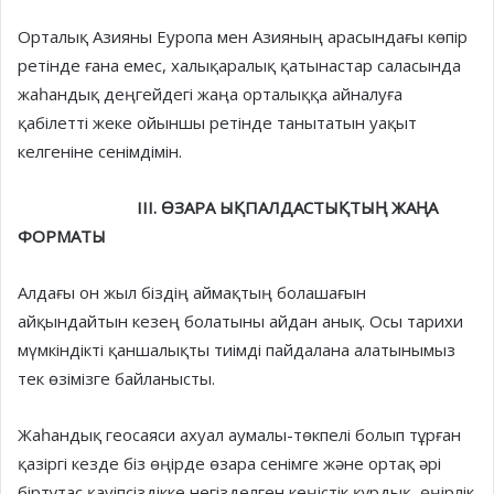
Орталық Азияны Еуропа мен Азияның арасындағы көпір
ретінде ғана емес, халықаралық қатынастар саласында
жаһандық деңгейдегі жаңа орталыққа айналуға
қабілетті жеке ойыншы ретінде танытатын уақыт
келгеніне сенімдімін.
III. ӨЗАРА ЫҚПАЛДАСТЫҚТЫҢ ЖАҢА
ФОРМАТЫ
Алдағы он жыл біздің аймақтың болашағын
айқындайтын кезең болатыны айдан анық. Осы тарихи
мүмкіндікті қаншалықты тиімді пайдалана алатынымыз
тек өзімізге байланысты.
Жаһандық геосаяси ахуал аумалы-төкпелі болып тұрған
қазіргі кезде біз өңірде өзара сенімге және ор­тақ әрі
біртұтас қауіпсіздікке негіз­дел­ген кеңістік құрдық, өңірлік