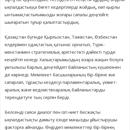
ық­­пал­дастыққа бөгет кедер­гі­лерді жойдық, көп қырлы
ын­ты­мақ­тастығымызды жоғары сапалы деңгейге
шығаратын тұғыр қалыптастырдық.
Қазақстан бүгінде Қырғызстан, Тәжік­стан, Өзбекстан
елдерімен одақ­тастық қатынас орнатып, Түрік­­
менстанмен стратегиялық әріп­тестікті дәйекті түрде
кеңейтіп келеді. Ха­лық­тарымыздың өзара жа­қын бо­луға
ұмтылысы бар­лық деңгейдегі бай­ланыстың кү­шеюі­нен
де көрінеді. Мемлекет бас­шыларының бір-бірі­не жиі
сапарлап, тұрақты кездесуі парла­ментаралық, үкімет­
аралық және ведомствоаралық байланыстарды
тереңдетуге тың серпін берді.
Белсенді саяси диалог пен ізгі ниет бесжақты
ықпалдастықты дамы­ту ісінде маңызды ұйыстырушы
фак­торға айналды. Өңірдегі мемлекеттер бір-бірінің