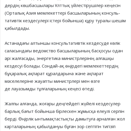
дердің көшбасшылары Ұлт­тық үй­лес­тірушілер кеңесін
(Орталық Азия мемлекеттері басшыларының кон­суль­
тативтік кездесулері істері бойын­ша) құру туралы шешім
қа­был­дады.
Астанадағы алтыншы консуль­та­тивтік кездесуде көлік
саласындағы ведомство басшыларының басқо­суы одан
әрі жалғасады, энергетика ми­нистрлерінің алғашқы
кезде­суі болады. Сондай-ақ өңірдегі мемле­кеттердің
бұқаралық ақпарат құрал­дарына және ақпарат
мәселелеріне жауапты министрлері мен өзге
де лауазымды тұлғаларының кеңесі өтеді.
Жалпы алғанда, жоғары деңгей­дегі жүйелі кездесулер
барлық ба­ғыт бойынша бірлескен жұмысқа елеулі серпін
берді. Өңірлік ынтымақ­тас­тықты дамытуға арналған жол
карталарының қабылдануы бұған зор септігін тигізіп