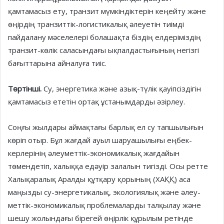
қамтамасыз ету, транзит мүмкіндіктерін кеңейту және
өңірдің транзиттік-логистикалық әлеуетін тиімді
пайдалану мәселелері болашақта біздің елдеріміздің
транзит-көлік саласындағы ықпалдастығының негізгі
бағыттарына айналуға тиіс.
Төртінші.
Су, энергетика және азық-түлік қауіпсіздігін
қамтамасыз ететін ортақ ұстанымдарды әзірлеу.
Соңғы жылдары аймақтағы бар­лық ел су тапшылығын
көріп отыр. Бұл жағдай ауыл шаруашылығы еңбек­
керлерінің әлеуметтік-экономика­лық жағдайын
төмендетіп, халыққа едәуір залалын тигізді. Осы рет­те
Халықаралық Аралды құтқару қоры­ның (ХАҚҚ) аса
маңызды су-энер­гетикалық, экологиялық және әлеу­
меттік-экономикалық проблемаларды талқылау және
шешу жолындағы бірегей өңірлік құрылым ретінде