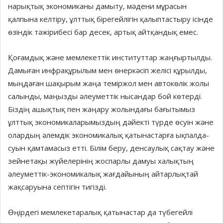
нарықтық экономиканы дамыту, мәдени мұрасын
қалпына келтіру, ұлттық бірегейлігін қалыптастыру ісінде
өзіндік тәжірибесі бар десек, артық айтқандық емес.
Қоғамдық және мемлекеттік инс­титуттар жаңғыртылды.
Дамыған инфра­құрылым мен өнеркәсіп желі­сі құрылды,
мыңдаған шақырым жаңа теміржол мен автокөлік жолы
салынды, маңызды әлеуметтік нысандар бой көтерді.
Біздің ашықтық пен жаңару жолындағы бағытымыз
ұлттық эко­но­микаларымыздың дәйек­ті түр­де өсуін және
олардың әлем­дік эко­но­ми­калық қатынастарға ықпал­да­
суын қамтамасыз етті. Білім беру, ден­­саулық сақтау және
зейнетақы жүйелерінің жоспарлы дамуы ха­лық­­тың
әлеуметтік-экономикалық жағ­дайының айтарлықтай
жақса­руына септігін тигізді.
Өңірдегі мемлекетаралық қаты­настар да түбегейлі