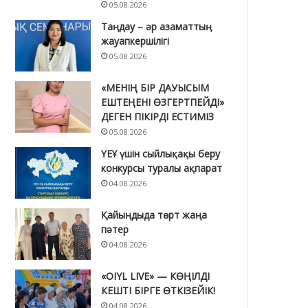
05.08.2026
Таңдау – әр азаматтың
жауапкершілігі
05.08.2026
«МЕНІҢ БІР ДАУЫСЫМ
ЕШТЕҢЕНІ ӨЗГЕРТПЕЙДІ»
ДЕГЕН ПІКІРДІ ЕСТИМІЗ
05.08.2026
ҮЕҰ үшін сыйлықақы беру
конкурсы туралы ақпарат
04.08.2026
Қайыңдыда төрт жаңа
пәтер
04.08.2026
«OIYL LIVE» — КӨҢІЛДІ
КЕШТІ БІРГЕ ӨТКІЗЕЙІК!
04.08.2026