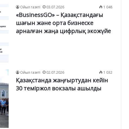
Ойыл газеті
03.07.2026
1 048
«BusinessGO» – Қазақстандағы
шағын және орта бизнеске
арналған жаңа цифрлық экожүйе
Ойыл газеті
02.07.2026
1 032
Қазақстанда жаңғыртудан кейін
30 теміржол вокзалы ашылды