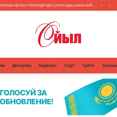
уапкершілігі
лім
Денсаулық
Мәдениет
Спорт
Сұхбат
Эконом