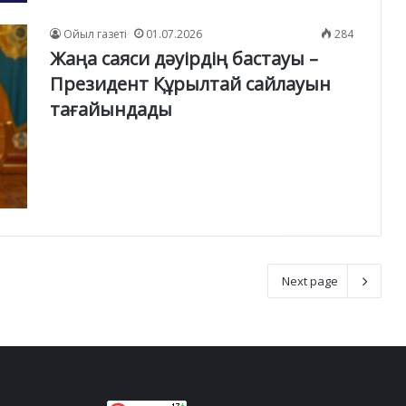
Ойыл газеті
01.07.2026
284
Жаңа саяси дәуірдің бастауы –
Президент Құрылтай сайлауын
тағайындады
Next page