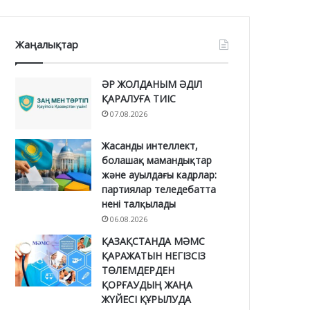
Жаңалықтар
ӘР ЖОЛДАНЫМ ӘДІЛ
ҚАРАЛУҒА ТИІС
07.08.2026
Жасанды интеллект,
болашақ мамандықтар
және ауылдағы кадрлар:
партиялар теледебатта
нені талқылады
06.08.2026
ҚАЗАҚСТАНДА МӘМС
ҚАРАЖАТЫН НЕГІЗСІЗ
ТӨЛЕМДЕРДЕН
ҚОРҒАУДЫҢ ЖАҢА
ЖҮЙЕСІ ҚҰРЫЛУДА