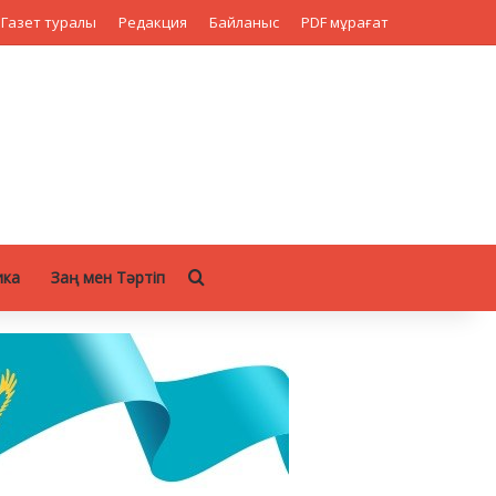
Газет туралы
Редакция
Байланыс
PDF мұрағат
Search for
ика
Заң мен Тәртіп