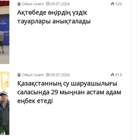
Ойыл газеті
09.07.2026
520
Ақтөбеде өңірдің үздік
тауарлары анықталады
Ойыл газеті
09.07.2026
819
Қазақстанның су шаруашылығы
саласында 29 мыңнан астам адам
еңбек етеді