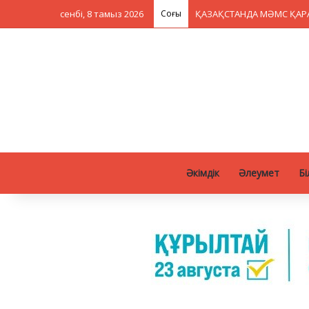
сенбі, 8 тамыз 2026
Соңғы
Таңдау – әр азаматтың жа
Әкімдік
Әлеумет
Бі