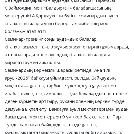
ретінде шақырылған аудандық маслихат төрағасы
С.Займолдин мен «Балдырған» балабақшасының
меңгерушісі А.Қаржауқызы бүгінгі семинардың ауыл
кітапханашылары үшін берер тәжірибесінің мол
болғанын атап өтті.
Семинар-тренинг соңы аудандық балалар
кітапханасымен тығыз жұмыс жасап отырған ұжымдарды,
ата-аналарды және ауылдық кітапханашыларды
марапаттаумен аяқталды.
Семинардың көрнекілік шарасы ретінде “Ана тілі
аруы-2025” байқауы ұйымдастырылды. Байқаудың
мақсаты — ұлттық тәрбиеге үлес қосу, сұлулық пен
инабаттылықтың символы — қыз балалардың ана тіліне
деген құрметін арттыру, рухани әлемінің көркем түрде
дамуына ықпал ету. Байқауға ауыл мектептері мен аудан
басындағы мектептерден 9 үміткер бақ сынасты. Төрт
турды қамтыған байқаудың ішінде ұлттық
құндылықтарға байланысты сұрақты өрбіту арқылы тіл