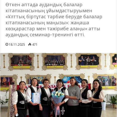
Өткен аптада аудандық балалар
кітапханасының ұйымдастыруымен
«Ұлттық біртұтас тәрбие беруде балалар
кітапханасының маңызы»: жаңаша
көзқарастар мен тәжірибе алаңы» атты
аудандық семинар-тренингі өтті.
18.11.2025
471