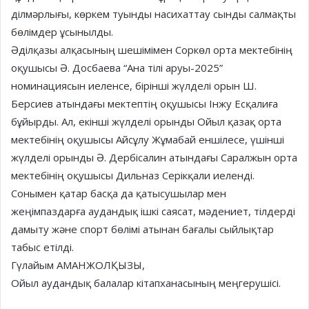
ділмәрлығы, көркем туынды насихаттау сынды салмақты
бөлімдер ұсынылды.
Әділқазы алқасының шешімімен Соркөл орта мектебінің
оқушысы Ә. Досбаева “Ана тілі аруы-2025”
номинациясын иеленсе, бірінші жүлделі орын Ш.
Берсиев атындағы мектептің оқушысы Інжу Есқалиға
бұйырды. Ал, екінші жүлделі орынды Ойыл қазақ орта
мектебінің оқушысы Айсұлу Жұмабай еншілесе, үшінші
жүлделі орынды Ә. Дербісалин атындағы Саралжын орта
мектебінің оқушысы Дильназ Серікқали иеленді.
Сонымен қатар басқа да қатысушылар мен
жеңімпаздарға аудандық ішкі саясат, мәдениет, тілдерді
дамыту және спорт бөлімі атынан бағалы сыйлықтар
табыс етілді.
Гүлайым АМАНЖОЛҚЫЗЫ,
Ойыл аудандық балалар кітапханасының меңгерушісі.