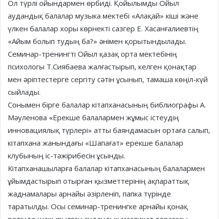
Ол түрлі ойындармен өрбиді. Қойылымды Ойыл
аудандық балалар музыка мектебі «Алақай» кіші және
үлкен балалар хоры көрнекті сазгер Е. Хасанғалиевтің
«Айым болып тудың ба?» әнімен қорытындылады.
Семинар-тренингті Ойыл қазақ орта мектебінің
психологы Т.Сиябаева жалғастырып, келген қонақтар
мен әріптестерге сергіту сәтін ұсынып, тамаша көңіл-күй
сыйлады.
Сонымен бірге балалар кітапханасының библиографы А.
Мәуленова «Ерекше балалармен жұмыс істеудің
инновациялық түрлері» атты баяндамасын ортаға салып,
кітапхана жанындағы «Шапағат» ерекше балалар
клубының іс-тәжірибесін ұсынды.
Кітапханашыларға балалар кітапханасының балалармен
ұйымдастырып отырған қызметтерінің ақпараттық
жаднамалары арнайы әзірленіп, папка түрінде
таратылды. Осы семинар-тренингке арнайы қонақ