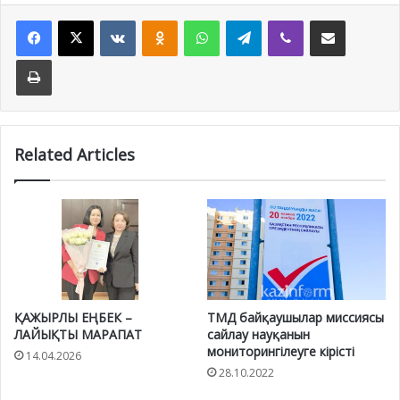
Facebook
X
VKontakte
Odnoklassniki
WhatsApp
Telegram
Viber
Share via Email
Print
Related Articles
ҚАЖЫРЛЫ ЕҢБЕК –
ТМД байқаушылар миссиясы
ЛАЙЫҚТЫ МАРАПАТ
сайлау науқанын
мониторингілеуге кірісті
14.04.2026
28.10.2022