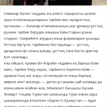
Семинар бүгінгі таңдағы ең өзекті тақырыпты қозғап,
ауыл кітапханашыларына тәрбие мен ақпараттың
орталығы — балалар кітапханасының жас ұрпаққа ұлттық
рухани тәрбие берудің жаңаша бағыттарын ұсына
отырып, тәжірибеге алудың жаңа формаларын ұсынды.
Ұлттық біртұтас тәрбиенің бастауында — ұлттық
құндылықтар соның ішінде, ұлттық сана басты фактор
боп саналады.
Ұлы ойшыл, ғұлама Әл-Фараби «Адамға ең бірінші білім
емес, тәрбие беру керек, тәрбиесіз берілген білім —
адамзаттың хас жауы, ол келешекте оның барлық
өміріне апат әкеледі» — деген ұстанымы қай қоғамда да
өзінің мәнін жойған жоқ. Мемлекет басшысы Қасым-
Жомарт Тоқаев Түркістан қаласында Түркі елінің қара
шаңырағында өткізілген «Әділетті Қазақстан — Адал
азамат» атты ІІ Ұлттық құрылтайда сөйлеген сөзінде: