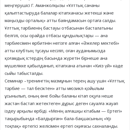
меңгерушісі Г. Аманжолқызы «Ұлттық сананы
қалыптастыруда балалар кітапханасы жетекші және
маңызды орталық» атты баяндамасын ортаға салды.
Ұлттық тәрбиенің бастауы отбасынан басталатыны
белгілі, осы орайда отбасы құндылықтары — ана
тәрбиесімен өрбитінін негізге алған «Әжелер мектебі»
атты клубтың тұсауы кесіліп, оған ауданымызда
қоғамдық істердің басында жүретін бірнеше ана
мүшелікке қабылданып, кітапхана атынан «Киіз үй» кәде
сыйы табысталды.
Семинар –тренингтің мазмұнын терең ашу үшін «Ұлттық
тәрбие — тал бесіктен» атты мюзикл-қойылым
ұсынылып, оның өне бойы баланы кітап оқуға неше
жастан бастап жетектеген дұрыс деген сауалға жауап
іздеу арқылы өрбіді. «Менің алғашқы кітабым — Ертегі»
тақырыбында «Балдырған» бала-бақшасының «Ұр
тоқпақ» ертегісі желісімен ертегі оқиғасы сахналанды.