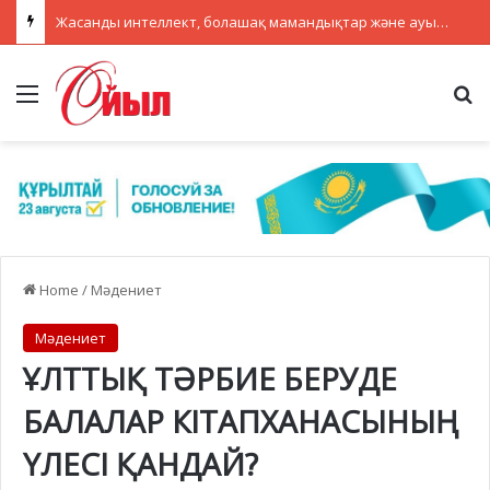
Жасанды интеллект, болашақ мамандықтар және ауылдағы кадрлар: партиялар теледебатта нені талқылады
Menu
Se
Home
/
Мәдениет
Мәдениет
ҰЛТТЫҚ ТӘРБИЕ БЕРУДЕ
БАЛАЛАР КІТАПХАНАСЫНЫҢ
ҮЛЕСІ ҚАНДАЙ?