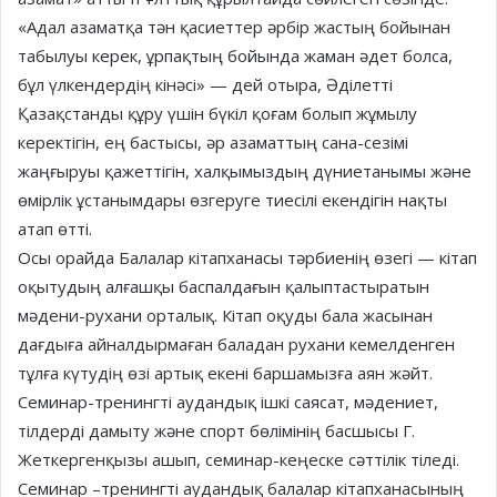
«Адал азаматқа тән қасиеттер әрбір жастың бойынан
табылуы керек, ұрпақтың бойында жаман әдет болса,
бұл үлкендердің кінәсі» — дей отыра, Әділетті
Қазақстанды құру үшін бүкіл қоғам болып жұмылу
керектігін, ең бастысы, әр азаматтың сана-сезімі
жаңғыруы қажеттігін, халқымыздың дүниетанымы және
өмірлік ұстанымдары өзгеруге тиесілі екендігін нақты
атап өтті.
Осы орайда Балалар кітапханасы тәрбиенің өзегі — кітап
оқытудың алғашқы баспалдағын қалыптастыратын
мәдени-рухани орталық. Кітап оқуды бала жасынан
дағдыға айналдырмаған баладан рухани кемелденген
тұлға күтудің өзі артық екені баршамызға аян жәйт.
Семинар-тренингті аудандық ішкі саясат, мәдениет,
тілдерді дамыту және спорт бөлімінің басшысы Г.
Жеткергенқызы ашып, семинар-кеңеске сәттілік тіледі.
Семинар –тренингті аудандық балалар кітапханасының