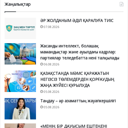
Жаңалықтар
ӘР ЖОЛДАНЫМ ӘДІЛ ҚАРАЛУҒА ТИІС
07.08.2026
Жасанды интеллект, болашақ
мамандықтар және ауылдағы кадрлар:
партиялар теледебатта нені талқылады
06.08.2026
ҚАЗАҚСТАНДА МӘМС ҚАРАЖАТЫН
НЕГІЗСІЗ ТӨЛЕМДЕРДЕН ҚОРҒАУДЫҢ
ЖАҢА ЖҮЙЕСІ ҚҰРЫЛУДА
05.08.2026
Таңдау – әр азаматтың жауапкершілігі
05.08.2026
«МЕНІҢ БІР ДАУЫСЫМ ЕШТЕҢЕНІ