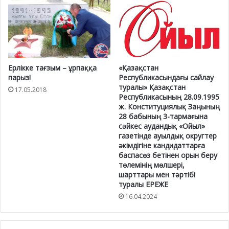
Ерлікке тағзым – ұрпаққа
«Қазақстан
парыз!
Республикасындағы сайлау
туралы» Қазақстан
17.05.2018
Республикасының 28.09.1995
ж. Конституциялық Заңының
28 бабының 3-тармағына
сәйкес аудандық «Ойыл»
газетінде ауылдық округтер
әкімдігіне кандидаттарға
баспасөз бетінен орын беру
төлемінің мөлшері,
шарттары мен тәртібі
туралы ЕРЕЖЕ
16.04.2024