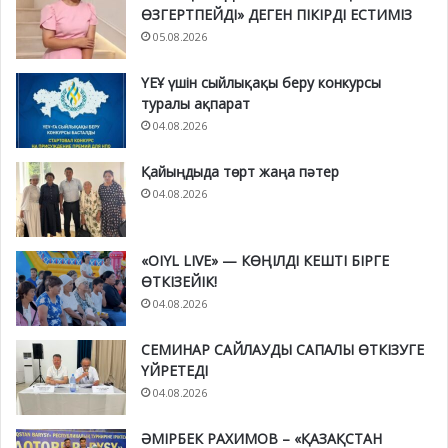
ӨЗГЕРТПЕЙДІ» ДЕГЕН ПІКІРДІ ЕСТИМІЗ
05.08.2026
ҮЕҰ үшін сыйлықақы беру конкурсы
туралы ақпарат
04.08.2026
Қайыңдыда төрт жаңа пәтер
04.08.2026
«OIYL LIVE» — КӨҢІЛДІ КЕШТІ БІРГЕ
ӨТКІЗЕЙІК!
04.08.2026
СЕМИНАР САЙЛАУДЫ САПАЛЫ ӨТКІЗУГЕ
ҮЙРЕТЕДІ
04.08.2026
ӘМІРБЕК РАХИМОВ – «ҚАЗАҚСТАН