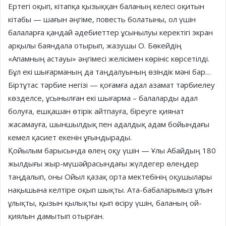
Ертегі оқып, кітапқа қызыққан баланың келесі оқитын
кітабы — шағын әңгіме, повесть болатыны, ол үшін
балаларға қандай әдебиеттер ұсынылуы керектігі экран
арқылы баяндала отырып, жазушы О. Бөкейдің
«Апамның астауы» әңгімесі желісімен көрініс көрсетілді.
Бұл екі шығарманың да таңдалуының өзіндік мәні бар…
Біртұтас тәрбие негізі — қоғамға адал азамат тәрбиелеу
көзделсе, ұсынылған екі шығарма – балаларды адал
болуға, ешқашан өтірік айтпауға, біреуге қиянат
жасамауға, шыншылдық пен адалдық адам бойындағы
кемел қасиет екенін ұғындырады.
Қойылым барысында өлең оқу үшін — Ұлы Абайдың 180
жылдығы жыр-мүшәйрасындағы жүлдегер өлеңдер
таңдалып, оны Ойыл қазақ орта мектебінің оқушылары
нақышына келтіре оқып шықты. Ата-бабаларымыз ұлын
ұлықты, қызын қылықты қып өсіру үшін, баланың ой-
қиялын дамытып отырған.