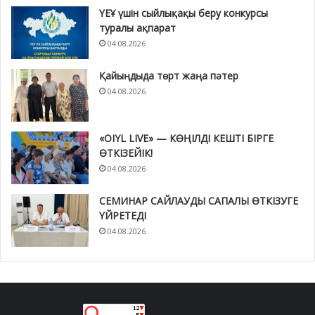
ҮЕҰ үшін сыйлықақы беру конкурсы
туралы ақпарат
04.08.2026
Қайыңдыда төрт жаңа пәтер
04.08.2026
«OIYL LIVE» — КӨҢІЛДІ КЕШТІ БІРГЕ
ӨТКІЗЕЙІК!
04.08.2026
СЕМИНАР САЙЛАУДЫ САПАЛЫ ӨТКІЗУГЕ
ҮЙРЕТЕДІ
04.08.2026