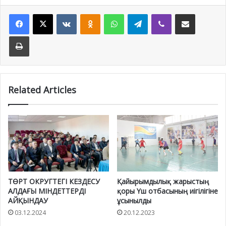
Facebook
X
VKontakte
Odnoklassniki
WhatsApp
Telegram
Viber
Share via Email
Print
Related Articles
ТӨРТ ОКРУГТЕГІ КЕЗДЕСУ
Қайырымдылық жарыстың
АЛДАҒЫ МІНДЕТТЕРДІ
қоры Үш отбасының иігілігіне
АЙҚЫНДАУ
ұсынылды
03.12.2024
20.12.2023