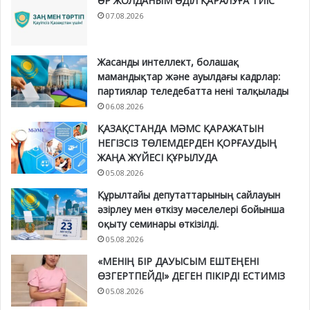
ӘР ЖОЛДАНЫМ ӘДІЛ ҚАРАЛУҒА ТИІС
07.08.2026
Жасанды интеллект, болашақ
мамандықтар және ауылдағы кадрлар:
партиялар теледебатта нені талқылады
06.08.2026
ҚАЗАҚСТАНДА МӘМС ҚАРАЖАТЫН
НЕГІЗСІЗ ТӨЛЕМДЕРДЕН ҚОРҒАУДЫҢ
ЖАҢА ЖҮЙЕСІ ҚҰРЫЛУДА
05.08.2026
Құрылтайы депутаттарының сайлауын
әзірлеу мен өткізу мәселелері бойынша
оқыту семинары өткізілді.
05.08.2026
«МЕНІҢ БІР ДАУЫСЫМ ЕШТЕҢЕНІ
ӨЗГЕРТПЕЙДІ» ДЕГЕН ПІКІРДІ ЕСТИМІЗ
05.08.2026