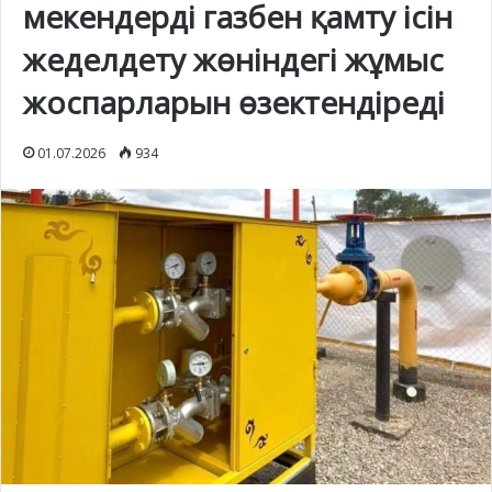
мекендерді газбен қамту ісін
жеделдету жөніндегі жұмыс
жоспарларын өзектендіреді
01.07.2026
934