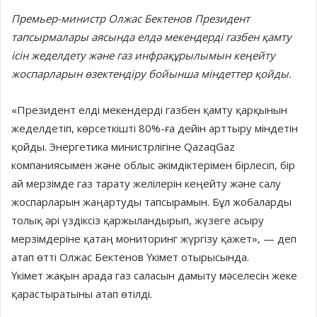
Премьер-министр Олжас Бектенов Президент
тапсырмалары аясында елдә мекендерді газбен қамту
ісін жеделдету және газ инфрақұрылымын кеңейту
жоспарларын өзектендіру бойынша міндеттер қойды.
«Президент елді мекендерді газбен қамту қарқынын
жеделдетіп, көрсеткішті 80%-ға дейін арттыру міндетін
қойды. Энергетика министрлігіне QazaqGaz
компаниясымен және облыс әкімдіктерімен бірлесіп, бір
ай мерзімде газ тарату желілерін кеңейту және салу
жоспарларын жаңартуды тапсырамын. Бұл жобаларды
толық әрі үздіксіз қаржыландырып, жүзеге асыру
мерзімдеріне қатаң мониторинг жүргізу қажет», — деп
атап өтті Олжас Бектенов Үкімет отырысында.
Үкімет жақын арада газ саласын дамыту мәселесін жеке
қарастыратыны атап өтілді.