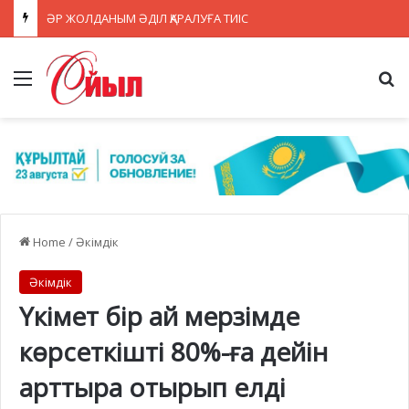
ӘР ЖОЛДАНЫМ ӘДІЛ ҚАРАЛУҒА ТИІС
Menu
Se
Home
/
Әкімдік
Әкімдік
Үкімет бір ай мерзімде
көрсеткішті 80%-ға дейін
арттыра отырып елді