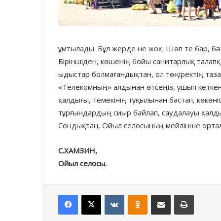
ұмтылады. Бұл жерде не жоқ. Шөп те бар, бәт
Біріншіден, көшенің бойы санитарлық талапқ
ыдыстар болмағандықтан, ол төңіректің таза
«Телекомның» алдынан өтсеңіз, ұшып кеткен
қалдығы, темекінің тұқылынан бастап, көкөні
тұрғындардың сиыр байлап, саудалауы қалды
Сондықтан, Ойыл селосының мейлінше ортал
С.ХАМЗИН,
Ойыл селосы.
Facebook
X
VKontakte
Odnoklassniki
Share via Email
Print