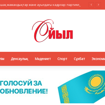
Жасанды интеллект, болашақ мамандықтар және ауылдағы кадрлар: партиялар теледебатта нені талқылады
лім
Денсаулық
Мәдениет
Спорт
Сұхбат
Эконом