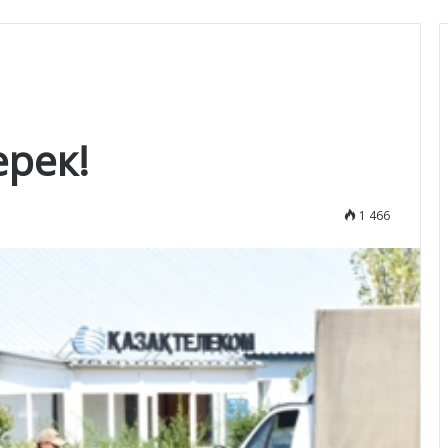
ерек!
1 466