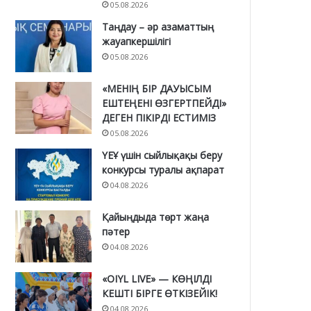
05.08.2026
Таңдау – әр азаматтың
жауапкершілігі
05.08.2026
«МЕНІҢ БІР ДАУЫСЫМ
ЕШТЕҢЕНІ ӨЗГЕРТПЕЙДІ»
ДЕГЕН ПІКІРДІ ЕСТИМІЗ
05.08.2026
ҮЕҰ үшін сыйлықақы беру
конкурсы туралы ақпарат
04.08.2026
Қайыңдыда төрт жаңа
пәтер
04.08.2026
«OIYL LIVE» — КӨҢІЛДІ
КЕШТІ БІРГЕ ӨТКІЗЕЙІК!
04.08.2026