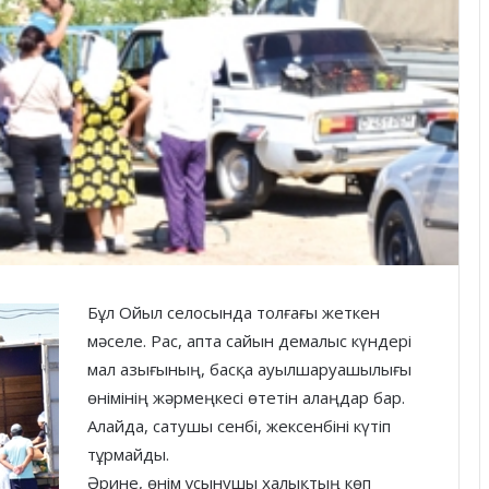
Бұл Ойыл селосында толғағы жеткен
мәселе. Рас, апта сайын демалыс күндері
мал азығының, басқа ауылшаруашылығы
өнімінің жәрмеңкесі өтетін алаңдар бар.
Алайда, сатушы сенбі, жексенбіні күтіп
тұрмайды.
Әрине, өнім ұсынушы халықтың көп