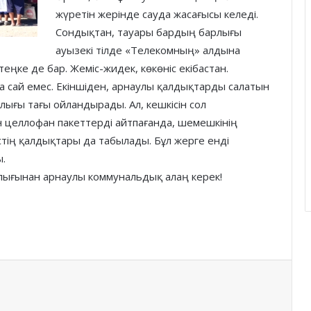
жүретін жерінде сауда жасағысы келеді.
Сондықтан, тауары бардың барлығы
ауызекі тілде «Телекомның» алдына
еңке де бар. Жеміс-жидек, көкөніс екібастан.
а сай емес. Екіншіден, арнаулы қалдықтарды салатын
лығы тағы ойландырады. Ал, кешкісін сол
 целлофан пакеттерді айтпағанда, шемешкінің
стің қалдықтары да табылады. Бұл жерге енді
.
ығынан арнаулы коммунальдық алаң керек!