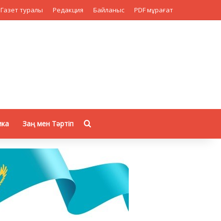
Газет туралы
Редакция
Байланыс
PDF мұрағат
Search for
ика
Заң мен Тәртіп