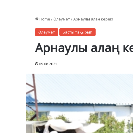
Home
/
Әлеумет
/
Арнаулы алаң керек!
Әлеумет
Басты тақырып
Арнаулы алаң к
09.08.2021