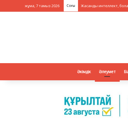
жұма, 7 тамыз 2026
Соңғы
Әкімдік
Әлеумет
Бі