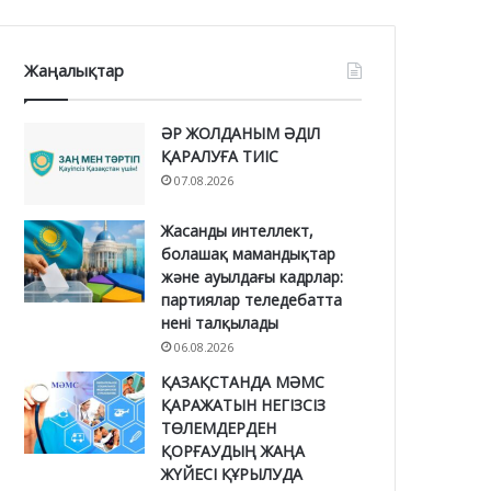
Жаңалықтар
ӘР ЖОЛДАНЫМ ӘДІЛ
ҚАРАЛУҒА ТИІС
07.08.2026
Жасанды интеллект,
болашақ мамандықтар
және ауылдағы кадрлар:
партиялар теледебатта
нені талқылады
06.08.2026
ҚАЗАҚСТАНДА МӘМС
ҚАРАЖАТЫН НЕГІЗСІЗ
ТӨЛЕМДЕРДЕН
ҚОРҒАУДЫҢ ЖАҢА
ЖҮЙЕСІ ҚҰРЫЛУДА