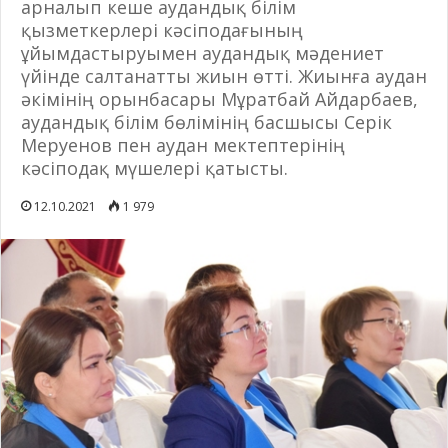
арналып кеше аудандық білім
қызметкерлері кәсіподағының
ұйымдастыруымен аудандық мәдениет
үйінде салтанатты жиын өтті. Жиынға аудан
әкімінің орынбасары Мұратбай Айдарбаев,
аудандық білім бөлімінің басшысы Серік
Меруенов пен аудан мектептерінің
кәсіподақ мүшелері қатысты.
12.10.2021
1 979