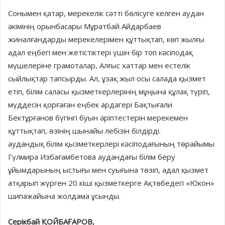
Сонымен қатар, мерекелік сәтті бөлісуге келген аудан
әкімінің орынбасары Мұратбай Айдарбаев
жиналғандарды мерекелерімен құттықтап, көп жылғы
адал еңбегі мен жетістіктері үшін бір топ кәсіподақ
мүшелеріне грамоталар, Алғыс хаттар мен естелік
сыйлықтар тапсырды. Ал, ұзақ жыл осы салада қызмет
етіп, білім саласы қызметкерлерінің мұңына құлақ түріп,
мүддесін қорғаған еңбек ардагері Бақтығали
Бектұрғанов бүгінгі буын әріптестерін мерекемен
құттықтап, өзінің шынайы лебізін білдірді.
аудандық білім қызметкерлері кәсіподағының төрайымы
Гүлмира Избағамбетова аудандағы білім беру
ұйымдарының ыстығы мен суығына төзіп, адал қызмет
атқарып жүрген 20 кіші қызметкерге Ақтөбедегі «Юкон»
шипажайына жолдама ұсынды.
Серікбай ҚОЙБАҒАРОВ,