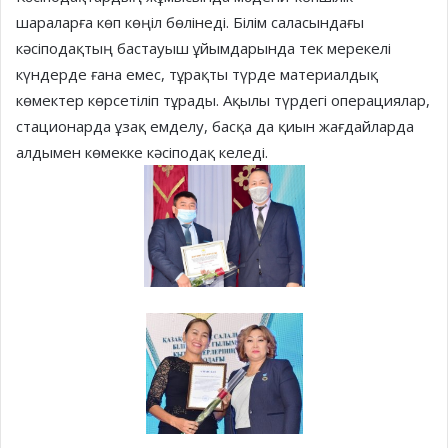
шараларға көп көңіл бөлінеді. Білім саласындағы
кәсіподақтың бастауыш ұйымдарында тек мерекелі
күндерде ғана емес, тұрақты түрде материалдық
көмектер көрсетіліп тұрады. Ақылы түрдегі операциялар,
стационарда ұзақ емделу, басқа да қиын жағдайларда
алдымен көмекке кәсіподақ келеді.