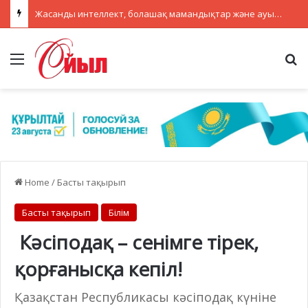
Жасанды интеллект, болашақ мамандықтар және ауылдағы кадрлар: партиялар теледебатта нені талқылады
Menu
Se
Home
/
Басты тақырып
Басты тақырып
Білім
Кәсіподақ – сенімге тірек,
қорғанысқа кепіл!
Қазақстан Республикасы кәсіподақ күніне