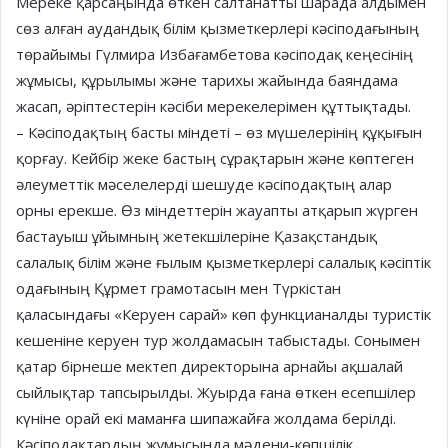
Мереке қарсаңында өткен салтанатты шарада алдымен
сөз алған аудандық білім қызметкерлері кәсіподағының
төрайымы Гүлмира Избағамбетова кәсіподақ кеңесінің
жұмысы, құрылымы және тарихы жайында баяндама
жасап, әріптестерін кәсіби мерекелерімен құттықтады.
– Кәсіподақтың басты міндеті – өз мүшелерінің құқығын
қорғау. Кейбір жеке бастың сұрақтарын және көптеген
әлеуметтік мәселелерді шешуде кәсіподақтың алар
орны ерекше. Өз міндеттерін жауапты атқарып жүрген
бастауыш ұйымның жетекшілеріне Қазақстандық
салалық білім және ғылым қызметкерлері салалық кәсіптік
одағының Құрмет грамотасын мен Түркістан
қаласындағы «Керуен сарай» көп функцианалды туристік
кешеніне керуен тур жолдамасын табыстады. Сонымен
қатар бірнеше мектеп директорына арнайы ақшалай
сыйлықтар тапсырылды. Жуырда ғана өткен есепшілер
күніне орай екі маманға шипажайға жолдама берілді.
Кәсіподақтардың жұмысында мәдени-көпшілік