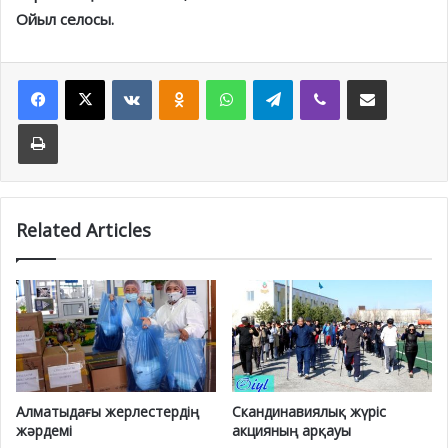
Ойыл селосы.
Facebook
X
VKontakte
Odnoklassniki
WhatsApp
Telegram
Viber
Share via Email
Print
Related Articles
Алматыдағы жерлестердің
Скандинавиялық жүріс
жәрдемі
акцияның арқауы