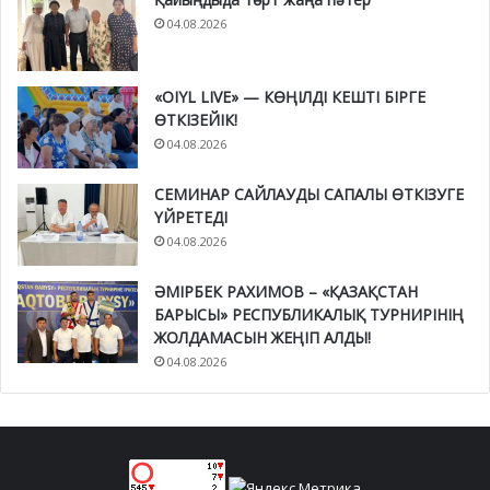
04.08.2026
«OIYL LIVE» — КӨҢІЛДІ КЕШТІ БІРГЕ
ӨТКІЗЕЙІК!
04.08.2026
СЕМИНАР САЙЛАУДЫ САПАЛЫ ӨТКІЗУГЕ
ҮЙРЕТЕДІ
04.08.2026
ӘМІРБЕК РАХИМОВ – «ҚАЗАҚСТАН
БАРЫСЫ» РЕСПУБЛИКАЛЫҚ ТУРНИРІНІҢ
ЖОЛДАМАСЫН ЖЕҢІП АЛДЫ!
04.08.2026