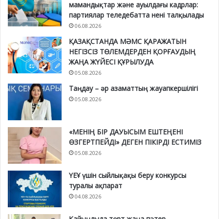
мамандықтар және ауылдағы кадрлар:
партиялар теледебатта нені талқылады
06.08.2026
ҚАЗАҚСТАНДА МӘМС ҚАРАЖАТЫН
НЕГІЗСІЗ ТӨЛЕМДЕРДЕН ҚОРҒАУДЫҢ
ЖАҢА ЖҮЙЕСІ ҚҰРЫЛУДА
05.08.2026
Таңдау – әр азаматтың жауапкершілігі
05.08.2026
«МЕНІҢ БІР ДАУЫСЫМ ЕШТЕҢЕНІ
ӨЗГЕРТПЕЙДІ» ДЕГЕН ПІКІРДІ ЕСТИМІЗ
05.08.2026
ҮЕҰ үшін сыйлықақы беру конкурсы
туралы ақпарат
04.08.2026
Қайыңдыда төрт жаңа пәтер