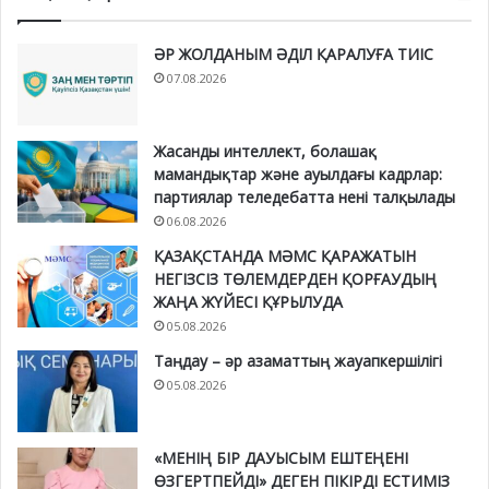
ӘР ЖОЛДАНЫМ ӘДІЛ ҚАРАЛУҒА ТИІС
07.08.2026
Жасанды интеллект, болашақ
мамандықтар және ауылдағы кадрлар:
партиялар теледебатта нені талқылады
06.08.2026
ҚАЗАҚСТАНДА МӘМС ҚАРАЖАТЫН
НЕГІЗСІЗ ТӨЛЕМДЕРДЕН ҚОРҒАУДЫҢ
ЖАҢА ЖҮЙЕСІ ҚҰРЫЛУДА
05.08.2026
Таңдау – әр азаматтың жауапкершілігі
05.08.2026
«МЕНІҢ БІР ДАУЫСЫМ ЕШТЕҢЕНІ
ӨЗГЕРТПЕЙДІ» ДЕГЕН ПІКІРДІ ЕСТИМІЗ