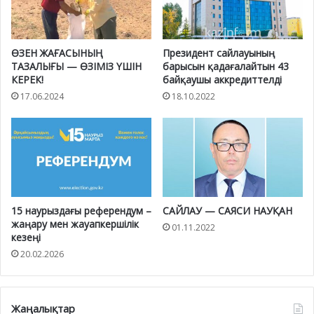
ӨЗЕН ЖАҒАСЫНЫҢ
Президент сайлауының
ТАЗАЛЫҒЫ — ӨЗІМІЗ ҮШІН
барысын қадағалайтын 43
КЕРЕК!
байқаушы аккредиттелді
17.06.2024
18.10.2022
15 наурыздағы референдум –
САЙЛАУ — САЯСИ НАУҚАН
жаңару мен жауапкершілік
01.11.2022
кезеңі
20.02.2026
Жаңалықтар