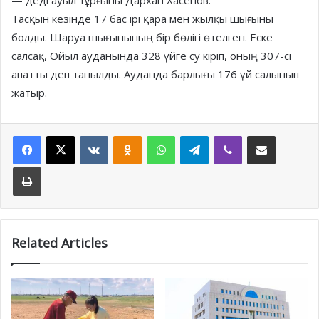
— деді ауыл тұрғыны Дархан Хасенов.
Тасқын кезінде 17 бас ірі қара мен жылқы шығыны
болды. Шаруа шығынының бір бөлігі өтелген. Еске
салсақ, Ойыл ауданында 328 үйге су кіріп, оның 307-сі
апатты деп танылды. Ауданда барлығы 176 үй салынып
жатыр.
Facebook
X
VKontakte
Odnoklassniki
WhatsApp
Telegram
Viber
Share via Email
Print
Related Articles