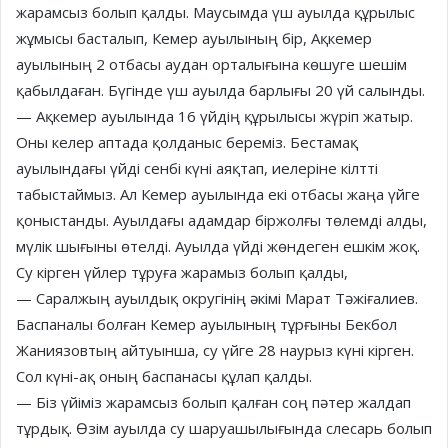
жарамсыз болып қалды. Маусымда үш ауылда құрылыс
жұмысы басталып, Кемер ауылының бір, Ақкемер
ауылының 2 отбасы аудан орталығына көшуге шешім
қабылдаған. Бүгінде үш ауылда барлығы 20 үй салынды.
— Ақкемер ауылында 16 үйдің құрылысы жүріп жатыр.
Оны келер аптада қолданыс береміз. Бестамақ
ауылындағы үйді сенбі күні аяқтап, иелеріне кілтті
табыстаймыз. Ал Кемер ауылында екі отбасы жаңа үйге
қоныстанды. Ауылдағы адамдар біржолғы төлемді алды,
мүлік шығыны өтелді. Ауылда үйді жөндеген ешкім жоқ.
Су кірген үйлер тұруға жарамыз болып қалды,
— Саралжың ауылдық округінің әкімі Марат Тәжіғалиев.
Баспаналы болған Кемер ауылының тұрғыны Бекбол
Жаниязовтың айтуынша, су үйге 28 наурыз күні кірген.
Сол күні-ақ оның баспанасы құлап қалды.
— Біз үйіміз жарамсыз болып қалған соң пәтер жалдап
тұрдық. Өзім ауылда су шаруашылығында слесарь болып