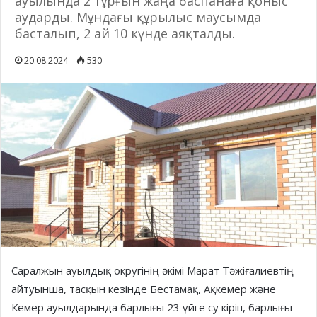
ауылында 2 тұрғын жаңа баспанаға қоныс
аударды. Мұндағы құрылыс маусымда
басталып, 2 ай 10 күнде аяқталды.
20.08.2024
530
Саралжын ауылдық округінің әкімі Марат Тәжіғалиевтің
айтуынша, тасқын кезінде Бестамақ, Ақкемер және
Кемер ауылдарында барлығы 23 үйге су кіріп, барлығы