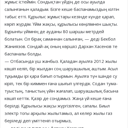
жұмыс істеймін. Сондықтан үйдің де осы ауылда
салынғанын қаладым. Бізге кеше баспанамыздың кілтін
табыс етті. Құрылыс жұмыстары кезінде күнде қарап,
көріп жүрдім. Үйім жақсы, құрылысы көңілімнен шықты.
Бұрынғы үйімнің де ауданы 80 шаршы метрдей
болатын. Ол бірақ саманнан салынған, — деді Бекбол
Жаниязов. Сондай-ақ оның көршісі Дархан Хасенов те
баспаналы болды.
— Отбасында үш жанбыз. Қаладан ауылға 2012 жылы
көшіп келіп, бір жылдан соң шаруашылық аштым. Асыл
тұқымды ірі қара бағып отырмын. Ауылға түн ішінде су
кіріп, тек бір киіммен ғана шығып үлгердік. Содан тума-
туыстың, таныстың үйін жағалап, шаруашылық басына
көшіп кеттік. Қазір де сондамыз. Жаңа үй кеше ғана
берілді. Құрылысы жақсы жүргізілген, сапалы. Биыл
электр тогы арқылы жылытамыз, ал келер жылы газ
беріледі деп үміттеніп отырмыз,