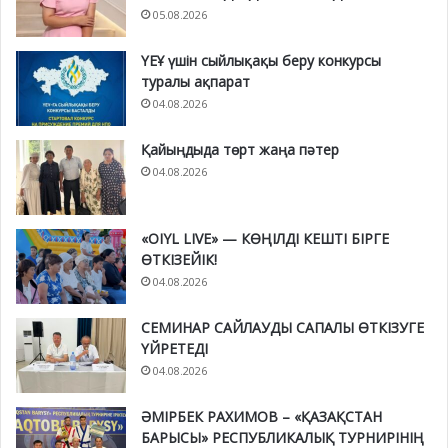
05.08.2026
ҮЕҰ үшін сыйлықақы беру конкурсы
туралы ақпарат
04.08.2026
Қайыңдыда төрт жаңа пәтер
04.08.2026
«OIYL LIVE» — КӨҢІЛДІ КЕШТІ БІРГЕ
ӨТКІЗЕЙІК!
04.08.2026
СЕМИНАР САЙЛАУДЫ САПАЛЫ ӨТКІЗУГЕ
ҮЙРЕТЕДІ
04.08.2026
ӘМІРБЕК РАХИМОВ – «ҚАЗАҚСТАН
БАРЫСЫ» РЕСПУБЛИКАЛЫҚ ТУРНИРІНІҢ