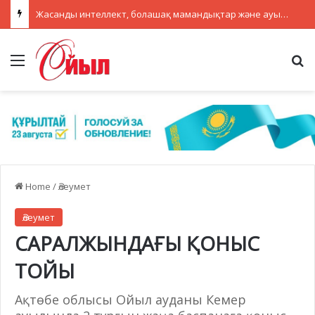
Жасанды интеллект, болашақ мамандықтар және ауылдағы кадрлар: партиялар теледебатта нені талқылады
Menu
Se
Home
/
Әлеумет
Әлеумет
САРАЛЖЫНДАҒЫ ҚОНЫС
ТОЙЫ
Ақтөбе облысы Ойыл ауданы Кемер