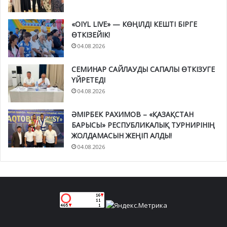
«OIYL LIVE» — КӨҢІЛДІ КЕШТІ БІРГЕ
ӨТКІЗЕЙІК!
04.08.2026
СЕМИНАР САЙЛАУДЫ САПАЛЫ ӨТКІЗУГЕ
ҮЙРЕТЕДІ
04.08.2026
ӘМІРБЕК РАХИМОВ – «ҚАЗАҚСТАН
БАРЫСЫ» РЕСПУБЛИКАЛЫҚ ТУРНИРІНІҢ
ЖОЛДАМАСЫН ЖЕҢІП АЛДЫ!
04.08.2026