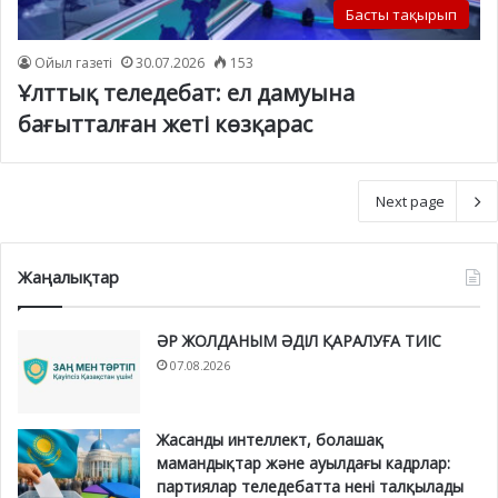
Басты тақырып
Ойыл газеті
30.07.2026
153
Ұлттық теледебат: ел дамуына
бағытталған жеті көзқарас
Next page
Жаңалықтар
ӘР ЖОЛДАНЫМ ӘДІЛ ҚАРАЛУҒА ТИІС
07.08.2026
Жасанды интеллект, болашақ
мамандықтар және ауылдағы кадрлар:
партиялар теледебатта нені талқылады