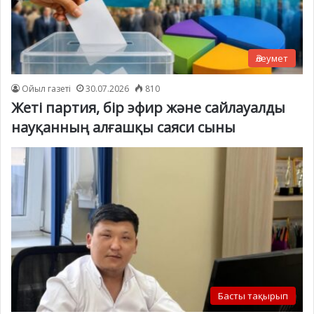
Әлеумет
Ойыл газеті
30.07.2026
810
Жеті партия, бір эфир және сайлауалды
науқанның алғашқы саяси сыны
Басты тақырып