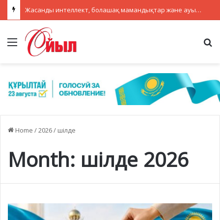
Жасанды интеллект, болашақ мамандықтар және ауылдағы кадрлар: партиялар теледебатта нені талқылады
Menu
Se
Home
/
2026
/
шілде
Month:
шілде 2026