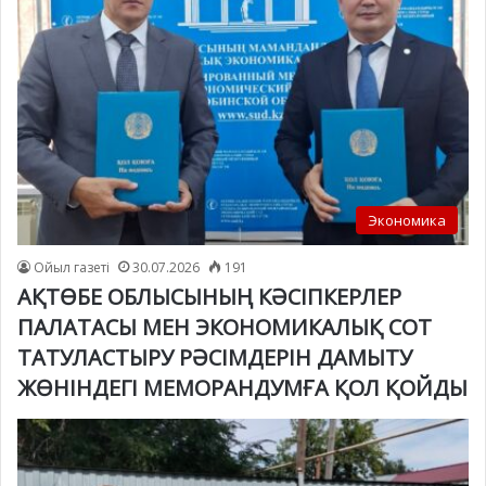
Экономика
Ойыл газеті
30.07.2026
191
АҚТӨБЕ ОБЛЫСЫНЫҢ КӘСІПКЕРЛЕР
ПАЛАТАСЫ МЕН ЭКОНОМИКАЛЫҚ СОТ
ТАТУЛАСТЫРУ РӘСІМДЕРІН ДАМЫТУ
ЖӨНІНДЕГІ МЕМОРАНДУМҒА ҚОЛ ҚОЙДЫ