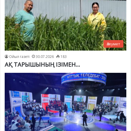
Әлеумет
Ойыл газеті
30.07.2026
183
АҚ ТАРЫШЫНЫҢ ІЗІМЕН…