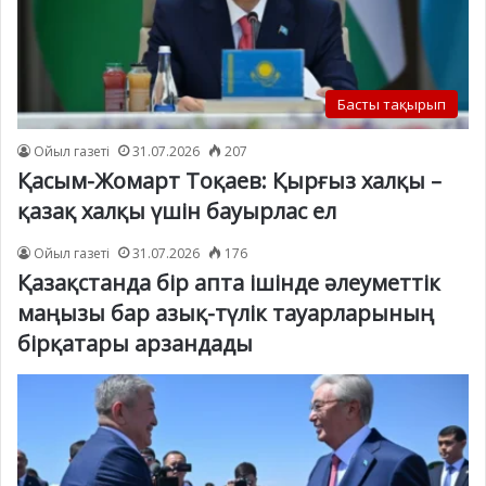
Басты тақырып
Ойыл газеті
31.07.2026
207
Қасым-Жомарт Тоқаев: Қырғыз халқы –
қазақ халқы үшін бауырлас ел
Ойыл газеті
31.07.2026
176
Қазақстанда бір апта ішінде әлеуметтік
маңызы бар азық-түлік тауарларының
бірқатары арзандады