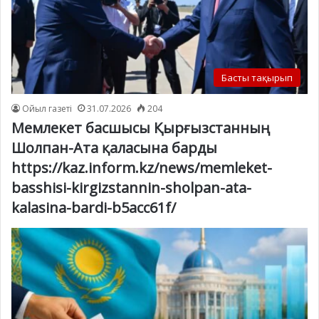
Басты тақырып
Ойыл газеті
31.07.2026
204
Мемлекет басшысы Қырғызстанның
Шолпан-Ата қаласына барды
https://kaz.inform.kz/news/memleket-
basshisi-kirgizstannin-sholpan-ata-
kalasina-bardi-b5acc61f/