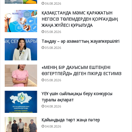
06.08.2026
ҚАЗАҚСТАНДА МӘМС ҚАРАЖАТЫН
НЕГІЗСІЗ ТӨЛЕМДЕРДЕН ҚОРҒАУДЫҢ
ЖАҢА ЖҮЙЕСІ ҚҰРЫЛУДА
05.08.2026
Таңдау – әр азаматтың жауапкершілігі
05.08.2026
«МЕНІҢ БІР ДАУЫСЫМ ЕШТЕҢЕНІ
ӨЗГЕРТПЕЙДІ» ДЕГЕН ПІКІРДІ ЕСТИМІЗ
05.08.2026
ҮЕҰ үшін сыйлықақы беру конкурсы
туралы ақпарат
04.08.2026
Қайыңдыда төрт жаңа пәтер
04.08.2026