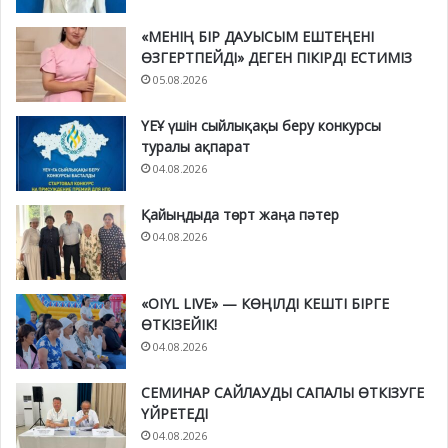
«МЕНІҢ БІР ДАУЫСЫМ ЕШТЕҢЕНІ
ӨЗГЕРТПЕЙДІ» ДЕГЕН ПІКІРДІ ЕСТИМІЗ
05.08.2026
ҮЕҰ үшін сыйлықақы беру конкурсы
туралы ақпарат
04.08.2026
Қайыңдыда төрт жаңа пәтер
04.08.2026
«OIYL LIVE» — КӨҢІЛДІ КЕШТІ БІРГЕ
ӨТКІЗЕЙІК!
04.08.2026
СЕМИНАР САЙЛАУДЫ САПАЛЫ ӨТКІЗУГЕ
ҮЙРЕТЕДІ
04.08.2026