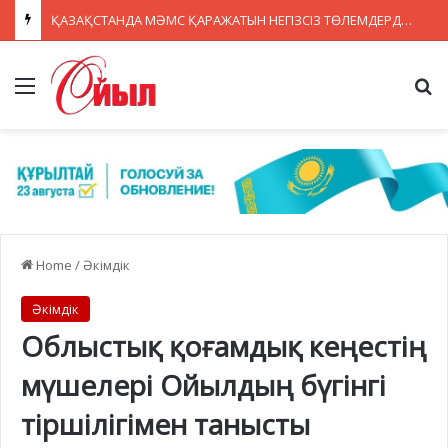
ҚАЗАҚСТАНДА МӘМС ҚАРАЖАТЫН НЕГІЗСІЗ ТӨЛЕМДЕРДЕН ҚОРҒАУДЫҢ ЖАҢА ЖҮЙЕСІ ҚҰРЫЛУДА
Menu
Se
Home
/
Әкімдік
Әкімдік
Облыстық қоғамдық кеңестің
мүшелері Ойылдың бүгінгі
тіршілігімен танысты