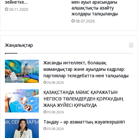
зейнетке…
мен ауыл арасындағы
алшақтықты азайту
26.11.2020
жолдары талқыланды
08.07.2026
Жаңалықтар
Жасанды интеллект, болашақ
мамандықтар және ауылдағы кадрлар:
партиялар теледебатта нені талқылады
06.08.2026
ҚАЗАҚСТАНДА МӘМС ҚАРАЖАТЫН
НЕГІЗСІЗ ТӨЛЕМДЕРДЕН ҚОРҒАУДЫҢ
ЖАҢА ЖҮЙЕСІ ҚҰРЫЛУДА
05.08.2026
Таңдау – әр азаматтың жауапкершілігі
05.08.2026