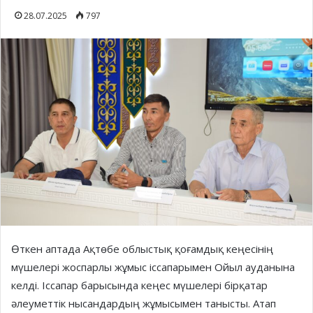
28.07.2025
797
Өткен аптада Ақтөбе облыстық қоғамдық кеңесінің
мүшелері жоспарлы жұмыс іссапарымен Ойыл ауданына
келді. Іссапар барысында кеңес мүшелері бірқатар
әлеуметтік нысандардың жұмысымен танысты. Атап