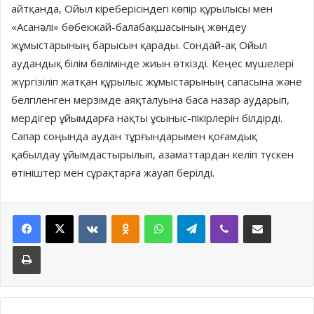
айтқанда, Ойыл кіреберісіндегі көпір құрылысы мен
«Асанәлі» бөбекжай-балабақшасының жөндеу
жұмыстарының барысын қарады. Сондай-ақ Ойыл
аудандық білім бөлімінде жиын өткізді. Кеңес мүшелері
жүргізіліп жатқан құрылыс жұмыстарының сапасына және
белгіленген мерзімде аяқталуына баса назар аударып,
мердігер ұйымдарға нақты ұсыныс-пікірлерін білдірді.
Сапар соңында аудан тұрғындарымен қоғамдық
қабылдау ұйымдастырылып, азаматтардан келіп түскен
өтініштер мен сұрақтарға жауап берілді.
Facebook
X
VKontakte
Odnoklassniki
WhatsApp
Telegram
Viber
Share via Email
Print