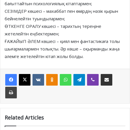
бағыттайтын психологиялық кітаптармен;
СЕЗІМДЕР көшесі – махаббат пен өмірдің нәзік қырын
бейнелейтін туындылармен;
ӨТКЕНГЕ ОРАЛУ көшесі – тарихтың тереңіне
жетелейтін еңбектермен;
ҒАЖАЙЫП ӘЛЕМ көшесі – қиял мен фантастикаға толы
шығармалармен толықты. Әр көше – оқырманды жаңа
әлемге жетелейтін кітап жолы болды.
Facebook
X
VKontakte
Odnoklassniki
WhatsApp
Telegram
Viber
Share via Email
Print
Related Articles