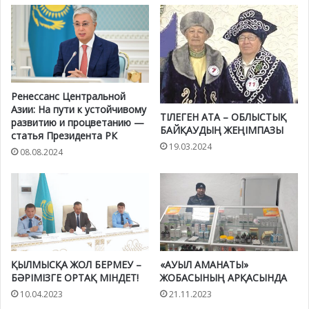
Ренессанс Центральной
Азии: На пути к устойчивому
ТІЛЕГЕН АТА – ОБЛЫСТЫҚ
развитию и процветанию —
БАЙҚАУДЫҢ ЖЕҢІМПАЗЫ
статья Президента РК
19.03.2024
08.08.2024
ҚЫЛМЫСҚА ЖОЛ БЕРМЕУ –
«АУЫЛ АМАНАТЫ»
БӘРІМІЗГЕ ОРТАҚ МІНДЕТ!
ЖОБАСЫНЫҢ АРҚАСЫНДА
10.04.2023
21.11.2023