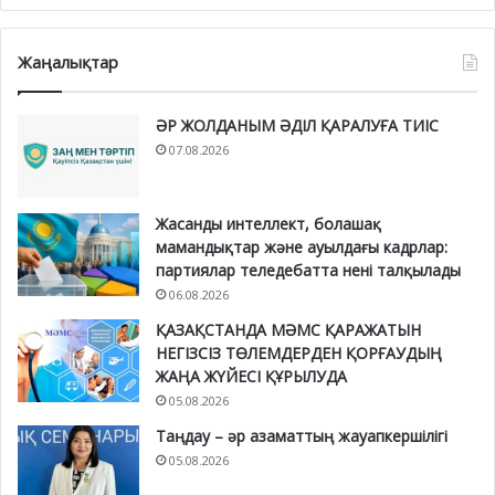
Жаңалықтар
ӘР ЖОЛДАНЫМ ӘДІЛ ҚАРАЛУҒА ТИІС
07.08.2026
Жасанды интеллект, болашақ
мамандықтар және ауылдағы кадрлар:
партиялар теледебатта нені талқылады
06.08.2026
ҚАЗАҚСТАНДА МӘМС ҚАРАЖАТЫН
НЕГІЗСІЗ ТӨЛЕМДЕРДЕН ҚОРҒАУДЫҢ
ЖАҢА ЖҮЙЕСІ ҚҰРЫЛУДА
05.08.2026
Таңдау – әр азаматтың жауапкершілігі
05.08.2026