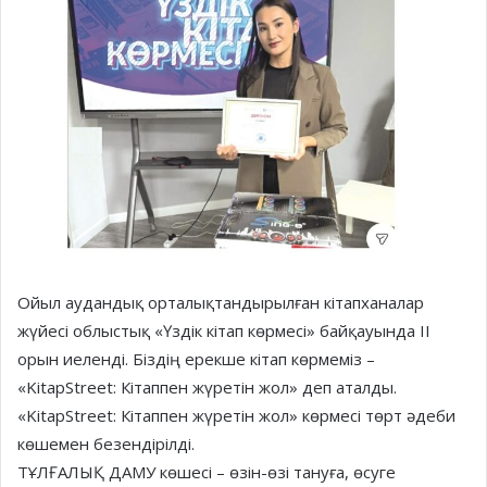
Ойыл аудандық орталықтандырылған кітапханалар
жүйесі облыстық «Үздік кітап көрмесі» байқауында ІІ
орын иеленді. Біздің ерекше кітап көрмеміз –
«KitapStreet: Кітаппен жүретін жол» деп аталды.
«KitapStreet: Кітаппен жүретін жол» көрмесі төрт әдеби
көшемен безендірілді.
ТҰЛҒАЛЫҚ ДАМУ көшесі – өзін-өзі тануға, өсуге