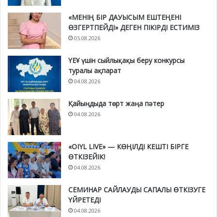
«МЕНІҢ БІР ДАУЫСЫМ ЕШТЕҢЕНІ
ӨЗГЕРТПЕЙДІ» ДЕГЕН ПІКІРДІ ЕСТИМІЗ
05.08.2026
ҮЕҰ үшін сыйлықақы беру конкурсы
туралы ақпарат
04.08.2026
Қайыңдыда төрт жаңа пәтер
04.08.2026
«OIYL LIVE» — КӨҢІЛДІ КЕШТІ БІРГЕ
ӨТКІЗЕЙІК!
04.08.2026
СЕМИНАР САЙЛАУДЫ САПАЛЫ ӨТКІЗУГЕ
ҮЙРЕТЕДІ
04.08.2026