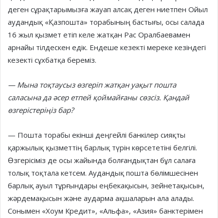
деген сұрақтарымызға жауап алсақ деген ниетпен Ойыл
аудандық «Қазпошта» торабының бастығы, осы салада
16 жыл қызмет етіп келе жатқан Рас Оралбаевамен
арнайы тілдескен едік. Ендеше кезекті мереке кезіндегі
кезекті сұхбатқа береміз.
— Мына тоқтаусыз өзгеріп жатқан уақыт пошта
саласына да әсер етпей қоймайғаны сөзсіз. Қандай
өзгерістеріңіз бар?
— Пошта торабы екінші деңгейлі банкілер сияқты
қаржылық қызметтің барлық түрін көрсететіні белгілі.
Өзгерісіміз де осы жайында болғандықтан бұл салаға
толық тоқтала кетсем. Аудандық пошта бөлімшесінен
барлық ауыл тұрғындары еңбекақысын, зейнетақысын,
жәрдемақысын және аударма ақшаларын ала алады.
Сонымен «Хоум Кредит», «Альфа», «Азия» банктерімен