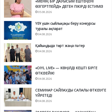
«МЕНІҢ БІР ДАУЫСЫМ ЕШТЕҢЕНІ
ӨЗГЕРТПЕЙДІ» ДЕГЕН ПІКІРДІ ЕСТИМІЗ
05.08.2026
ҮЕҰ үшін сыйлықақы беру конкурсы
туралы ақпарат
04.08.2026
Қайыңдыда төрт жаңа пәтер
04.08.2026
«OIYL LIVE» — КӨҢІЛДІ КЕШТІ БІРГЕ
ӨТКІЗЕЙІК!
04.08.2026
СЕМИНАР САЙЛАУДЫ САПАЛЫ ӨТКІЗУГЕ
ҮЙРЕТЕДІ
04.08.2026