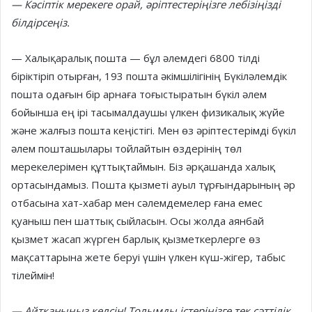
— Кәсіптік мерекеге орай, әріптестеріңізге лебізіңізді
білдірсеңіз.
— Халықаралық пошта — бұл әлемдегі 6800 тілді
біріктіріп отырған, 193 пошта әкімшілігінің Бүкіләлемдік
пошта одағын бір арнаға тоғыстыратын бүкіл әлем
бойынша ең ірі тасымалдаушы үлкен физикалық жүйе
және жалғыз пошта кеңістігі. Мен өз әріптестерімді бүкіл
әлем пошташылары тойлайтын өздерінің төл
мерекелерімен құттықтаймын. Біз әрқашанда халық
ортасындамыз. Пошта қызметі ауыл тұрғындарының әр
отбасына хат-хабар мен сәлемдемелер ғана емес
қуаныш пен шаттық сыйласын. Осы жолда аянбай
қызмет жасап жүрген барлық қызметкерлерге өз
мақсаттарына жете беруі үшін үлкен күш-жігер, табыс
тілеймін!
— Айтқаныңыз келсін! Толымды істеріңізге тек сәттілік