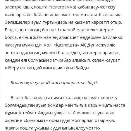
электрондық пошта (телеграмма) қабылдау-жеткізу
және арнайы байланыс қызметтері жатады. 6 селолық
бөлімшелер ауыл тұрғындарына қызмет көрсетіп отыр.
Біздің поштаның бір шеті шалғай елді мекендерде
болса, екінші жағынан ең алыс шет елдермен байланыс
жасауға мүмкіндігі мол. «Қазпошта» АҚ Дүниежүзілік
пошта одағының мүшесі болғандықтан жер шарының
қандай елі болмасын хат-хабар алмасып, сәлем-сауқат
жіберу ешқандай қиындық туғызбайды.
— Болашақта қандай жоспарларыңыз бар?
— Біздің басты мақсатымыз халыққа қызмет көрсету
болғандықтан ауыл әкімдерімен тығыз қарым-қатынаста
жұмыс істейміз. Алдағы уақытта Саралжын ауылдық
округіне «банкомат» орнатуды жоспарлап отырмыз.
Жалпы пошта ұжымы ауданының әлеуметтік-