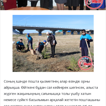
Соның ішінде пошта қызметінің алар өзіндік орны
айрықша. Өйткені бұдан сәл кейінірек шегінсек, алыста
жүрген жақыныңның сағынышқа толы үшбу хатын
немесе сүйікті басылымын арқалай жететін пошташыны
сөз жетпес қуанышпен қарсы алатын шақтар әлі де