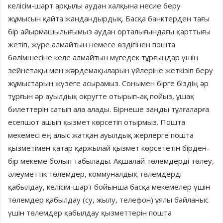
келісім-шарт арқылы аудан халқына несие беру
жұмысын қайта жандандырдық. Басқа банктерден тағы
бір айырмашылығымыз аудан орталығындағы қарттығы
жетіп, жүре алмайтын немесе өздігінен пошта
бөлімшесіне келе алмайтын мүгедек тұрғындар үшін
зейнетақы мен жәрдемақыларын үйлеріне жеткізіп беру
жұмыстарын жүзеге асырамыз. Сонымен бірге біздің әр
тұрғын әр ауылдық округте отырып-ақ пойыз, ұшақ
билеттерін сатып ала алады. Бірнеше заңды тұлғаларға
есепшот ашып қызмет көрсетіп отырмыз. Пошта
мекемесі ең алыс жатқан ауылдық жерлерге пошта
қызметімен қатар қаржылай қызмет көрсететін бірден-
бір мекеме болып табылады. Ақшалай төлемдерді төлеу,
әлеуметтік төлемдер, коммуналдық төлемдерді
қабылдау, келісім-шарт бойынша басқа мекемелер үшін
төлемдер қабылдау (су, жылу, телефон) ұялы байланыс
үшін төлемдер қабылдау қызметтерін пошта