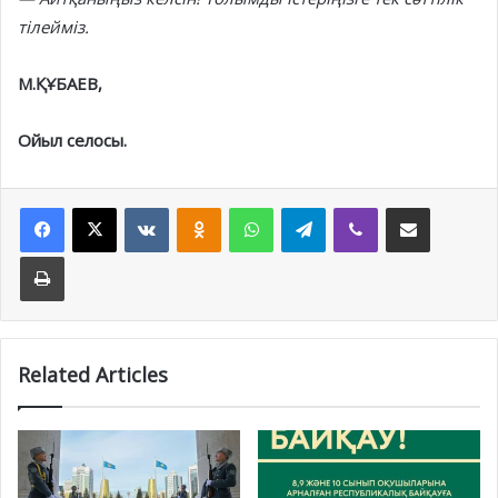
тілейміз.
М.ҚҰБАЕВ,
Ойыл селосы.
Facebook
X
VKontakte
Odnoklassniki
WhatsApp
Telegram
Viber
Share via Email
Print
Related Articles