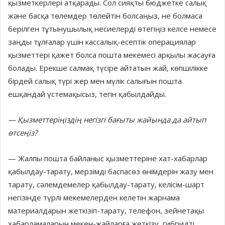
қызметкерлері атқарады. Сол сияқты бюджетке салық
және басқа төлемдер төлейтін болсаңыз, не болмаса
берілген тұтынушылық несиелерді өтегіңіз келсе немесе
заңды тұлғалар үшін кассалық-есептік операциялар
қызметтері қажет болса пошта мекемесі арқылы жасауға
болады. Ерекше салмақ түсіре айтатын жай, көпшілікке
бірдей салық түрі жер мен мүлік салығын пошта
ешқандай үстемақысыз, тегін қабылдайды.
— Қызметтеріңіздің негізгі бағыты жайында да айтып
өтсеңіз?
— Жалпы пошта байланыс қызметтеріне хат-хабарлар
қабылдау-тарату, мерзімді баспасөз өнімдерін жазу мен
тарату, сәлемдемелер қабылдау-тарату, келісім-шарт
негізінде түрлі мекемелерден келетін жарнама
материалдарын жеткізіп-тарату, телефон, зейнетақы
хабарламаларын мекен-жайларға жеткізу, гибридті