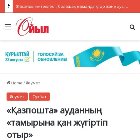
Жасанды интеллект, болашақ мамандықтар және ауылдағы кадрлар: партиялар теледебатта нені талқылады
Menu
Se
Home
/
Әлеумет
Әлеумет
Сұхбат
«Қазпошта» ауданның
«тамырына қан жүгіртіп
отыр»