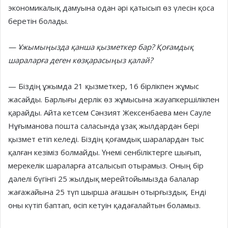
экономикалық дамуына одан әрі қатысып өз үлесін қоса
беретін болады.
— Ұжымыңызда қанша қызметкер бар? Қоғамдық
шараларға деген көзқарасыңыз қалай?
— Біздің ұжымда 21 қызметкер, 16 бірлікпен жұмыс
жасайды. Барлығы дерлік өз жұмысына жауапкершілікпен
қарайды. Айта кетсем Сәнзият Жексенбаева мен Сауле
Нұғыманова пошта саласында ұзақ жылдардан бері
қызмет етіп келеді. Біздің қоғамдық шаралардан тыс
қалған кезіміз болмайды. Үнемі сенбіліктерге шығып,
мерекелік шараларға атсалысып отырамыз. Оның бір
дәлелі бүгінгі 25 жылдық мерейтойымызда балалар
жағажайына 25 түп шырша ағашын отырғыздық. Енді
оны күтіп баптап, өсіп кетуін қадағалайтын боламыз.