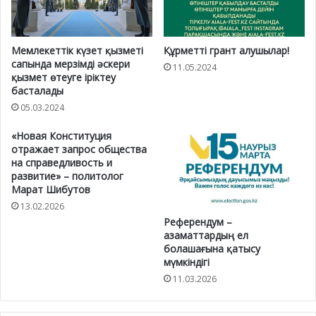
Мемлекеттік күзет қызметі
Құрметті грант алушылар!
сапында мерзімді әскери
11.05.2024
қызмет өтеуге іріктеу
басталады
05.03.2024
«Новая Конституция
отражает запрос общества
на справедливость и
развитие» – политолог
Марат Шибутов
13.02.2026
Референдум –
азаматтардың ел
болашағына қатысу
мүмкіндігі
11.03.2026