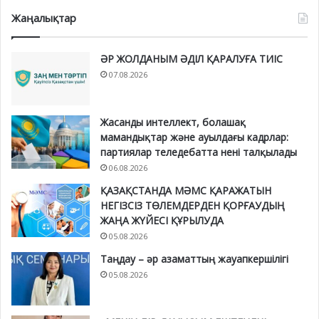
Жаңалықтар
ӘР ЖОЛДАНЫМ ӘДІЛ ҚАРАЛУҒА ТИІС
07.08.2026
Жасанды интеллект, болашақ
мамандықтар және ауылдағы кадрлар:
партиялар теледебатта нені талқылады
06.08.2026
ҚАЗАҚСТАНДА МӘМС ҚАРАЖАТЫН
НЕГІЗСІЗ ТӨЛЕМДЕРДЕН ҚОРҒАУДЫҢ
ЖАҢА ЖҮЙЕСІ ҚҰРЫЛУДА
05.08.2026
Таңдау – әр азаматтың жауапкершілігі
05.08.2026