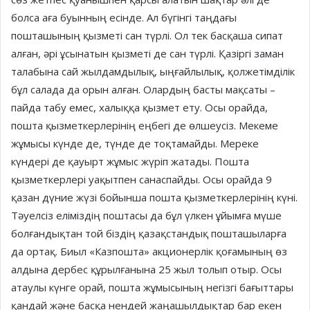
болса аға буынның есінде. Ал бүгінгі таңдағы
пошташының қызметі сан түрлі. Ол тек басқаша сипат
алған, әрі ұсынатын қызметі де сан түрлі. Қазіргі заман
талабына сай жылдамдылық, ыңғайлылық, қолжетімділік
бұл салада да орын алған. Олардың басты мақсаты –
пайда табу емес, халыққа қызмет ету. Осы орайда,
пошта қызметкерлерінің еңбегі де өлшеусіз. Мекеме
жұмысы күнде де, түнде де тоқтамайды. Мереке
күндері де қауырт жұмыс жүріп жатады. Пошта
қызметкерлері уақытпен санаспайды. Осы орайда 9
қазан дүние жүзі бойынша пошта қызметкерлерінің күні.
Тәуелсіз еліміздің поштасы да бұл үлкен ұйымға мүше
болғандықтан той біздің қазақстандық пошташыларға
да ортақ. Биыл «Казпошта» акционерлік қоғамының өз
алдына дербес құрылғанына 25 жыл толып отыр. Осы
атаулы күнге орай, пошта жұмысының негізгі бағыттары
қандай және басқа нендей жаңашылдықтар бар екен