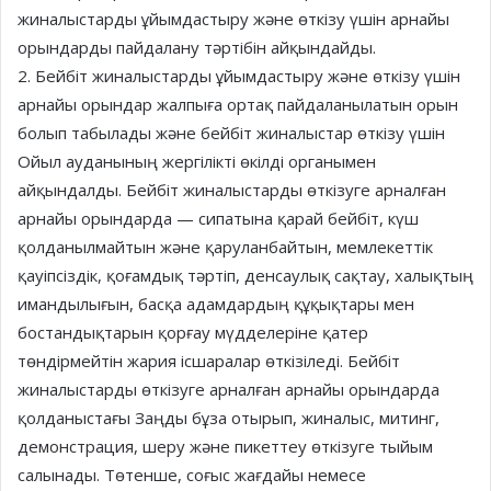
жиналыстарды ұйымдастыру және өткізу үшін арнайы
орындарды пайдалану тәртібін айқындайды.
2. Бейбіт жиналыстарды ұйымдастыру және өткізу үшін
арнайы орындар жалпыға ортақ пайдаланылатын орын
болып табылады және бейбіт жиналыстар өткізу үшін
Ойыл ауданының жергілікті өкілді органымен
айқындалды. Бейбіт жиналыстарды өткізуге арналған
арнайы орындарда — сипатына қарай бейбіт, күш
қолданылмайтын және қаруланбайтын, мемлекеттік
қауіпсіздік, қоғамдық тәртіп, денсаулық сақтау, халықтың
имандылығын, басқа адамдардың құқықтары мен
бостандықтарын қорғау мүдделеріне қатер
төндірмейтін жария ісшаралар өткізіледі. Бейбіт
жиналыстарды өткізуге арналған арнайы орындарда
қолданыстағы Заңды бұза отырып, жиналыс, митинг,
демонстрация, шеру және пикеттеу өткізуге тыйым
салынады. Төтенше, соғыс жағдайы немесе