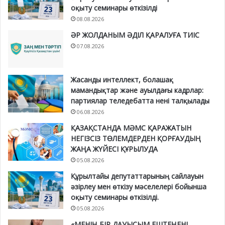
оқыту семинары өткізілді
08.08.2026
ӘР ЖОЛДАНЫМ ӘДІЛ ҚАРАЛУҒА ТИІС
07.08.2026
Жасанды интеллект, болашақ
мамандықтар және ауылдағы кадрлар:
партиялар теледебатта нені талқылады
06.08.2026
ҚАЗАҚСТАНДА МӘМС ҚАРАЖАТЫН
НЕГІЗСІЗ ТӨЛЕМДЕРДЕН ҚОРҒАУДЫҢ
ЖАҢА ЖҮЙЕСІ ҚҰРЫЛУДА
05.08.2026
Құрылтайы депутаттарының сайлауын
әзірлеу мен өткізу мәселелері бойынша
оқыту семинары өткізілді.
05.08.2026
«МЕНІҢ БІР ДАУЫСЫМ ЕШТЕҢЕНІ