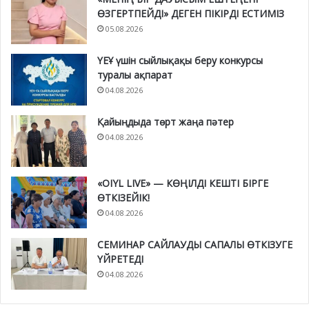
ӨЗГЕРТПЕЙДІ» ДЕГЕН ПІКІРДІ ЕСТИМІЗ
05.08.2026
ҮЕҰ үшін сыйлықақы беру конкурсы
туралы ақпарат
04.08.2026
Қайыңдыда төрт жаңа пәтер
04.08.2026
«OIYL LIVE» — КӨҢІЛДІ КЕШТІ БІРГЕ
ӨТКІЗЕЙІК!
04.08.2026
СЕМИНАР САЙЛАУДЫ САПАЛЫ ӨТКІЗУГЕ
ҮЙРЕТЕДІ
04.08.2026