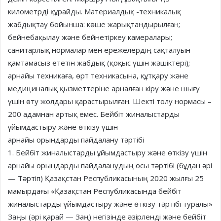
километрді құрайды. Материалдық -техникалық
жабдықтау бойынша: көше жарықтандырылған;
бейнебақылау және бейнетіркеу камералары;
санитарлық нормалар мен ережелердің сақталуын
қамтамасыз ететін жабдық (қоқыс үшін жәшіктері);
арнайы техникаға, өрт техникасына, құтқару және
медициналық қызметтеріне арналған кіру және шығу
үшін өту жолдары қарастырылған. Шекті толу нормасы –
200 адамнан артық емес. Бейбіт жиналыстарды
ұйымдастыру және өткізу үшін
арнайы орындарды пайдалану тәртібі
1. Бейбіт жиналыстарды ұйымдастыру және өткізу үшін
арнайы орындарды пайдаланудың осы тәртібі (бұдан әрі
— Тәртіп) Қазақстан Республикасының 2020 жылғы 25
мамырдағы «Қазақстан Республикасында бейбіт
жиналыстарды ұйымдастыру және өткізу тәртібі туралы»
Заңы (әрі қарай — Заң) негізінде әзірленді және бейбіт