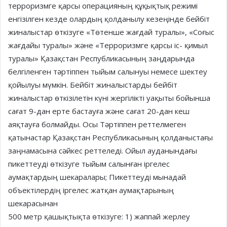
терроризмге қарсы операцияның құқықтық режимі
енгізілген кезде олардың қолданылу кезеңінде бейбіт
жиналыстар өткізуге «Төтенше жағдай туралы», «Соғыс
жағдайы туралы» және «Терроризмге қарсы іс- қимыл
туралы» Қазақстан Республикасының заңдарында
белгіленген тәртіппен тыйым салынуы немесе шектеу
қойылуы мүмкін. Бейбіт жиналыстарды бейбіт
жиналыстар өткізілетін күні жергілікті уақыты бойынша
сағат 9-дан ерте бастауға және сағат 20-дан кеш
аяқтауға болмайды. Осы Тәртіппен реттелмеген
қатынастар Қазақстан Республикасының қолданыстағы
заңнамасына сәйкес реттеледі. Ойыл ауданындағы
пикеттеуді өткізуге тыйым салынған іргелес
аумақтардың шекаралары; Пикеттеуді мынадай
объектілердің іргелес жатқан аумақтарының
шекарасынан
500 метр қашықтықта өткізуге: 1) жаппай жерлеу