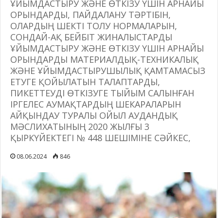
ҰЙЫМДАСТЫРУ ЖӘНЕ ӨТКІЗУ ҮШІН АРНАЙЫ
ОРЫНДАРДЫ, ПАЙДАЛАНУ ТӘРТІБІН,
ОЛАРДЫҢ ШЕКТІ ТОЛУ НОРМАЛАРЫН,
СОНДАЙ-АҚ БЕЙБІТ ЖИНАЛЫСТАРДЫ
ҰЙЫМДАСТЫРУ ЖӘНЕ ӨТКІЗУ ҮШІН АРНАЙЫ
ОРЫНДАРДЫ МАТЕРИАЛДЫҚ-ТЕХНИКАЛЫҚ
ЖӘНЕ ҰЙЫМДАСТЫРУШЫЛЫҚ ҚАМТАМАСЫЗ
ЕТУГЕ ҚОЙЫЛАТЫН ТАЛАПТАРДЫ,
ПИКЕТТЕУДІ ӨТКІЗУГЕ ТЫЙЫМ САЛЫНҒАН
ІРГЕЛЕС АУМАҚТАРДЫҢ ШЕКАРАЛАРЫН
АЙҚЫНДАУ ТУРАЛЫ ОЙЫЛ АУДАНДЫҚ
МӘСЛИХАТЫНЫҢ 2020 ЖЫЛҒЫ 3
ҚЫРКҮЙЕКТЕГІ № 448 ШЕШІМІНЕ СӘЙКЕС,
08.06.2024
846