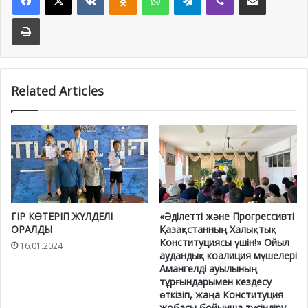
Print
Related Articles
ГІР КӨТЕРІП ЖҮЛДЕЛІ
«Әділетті және Прогрессивті
ОРАЛДЫ
Қазақстанның Халықтық
Конституциясы үшін!» Ойыл
16.01.2024
аудандық коалиция мүшелері
Амангелді ауылының
тұрғындарымен кездесу
өткізіп, жаңа Конституция
жобасы бойынша түсіндіру