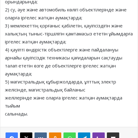
орындарында;
2) су, әуе және автомобиль көлігі объектілерінде және
оларға іргелес жатқан аумақтарда;
3) мемлекеттің қорғаныс қабілетін, қауіпсіздігін және
халықтың тыныс-тіршілігін қамтамасыз ететін ұйымдарға
іргелес жатқан аумақтарда;
4) қауіпті өндірістік объектілерге және пайдалануы
арнайы қауіпсіздік техникасы қағидаларын сақтауды
талап ететін өзге де объектілерге іргелес жатқан
аумақтарда;
5) магистральдық құбыржолдарда, ұлттық электр
желісінде, магистральдық байланыс
желілерінде және оларға іргелес жатқан аумақтарда
тыйым
салынады.
Facebook
X
VKontakte
Odnoklassniki
WhatsApp
Telegram
Viber
Share via Email