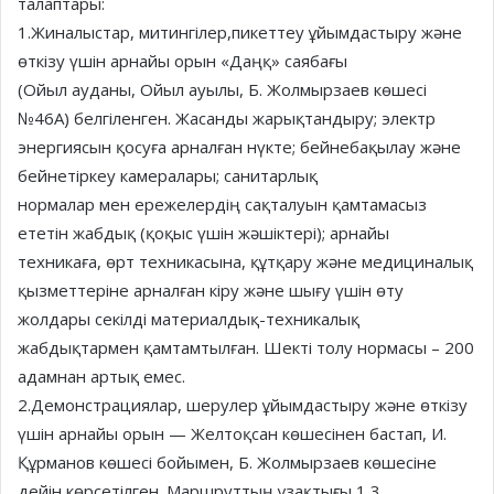
талаптары:
1.Жиналыстар, митингілер,пикеттеу ұйымдастыру және
өткізу үшін арнайы орын «Даңқ» саябағы
(Ойыл ауданы, Ойыл ауылы, Б. Жолмырзаев көшесі
№46А) белгіленген. Жасанды жарықтандыру; электр
энергиясын қосуға арналған нүкте; бейнебақылау және
бейнетіркеу камералары; санитарлық
нормалар мен ережелердің сақталуын қамтамасыз
ететін жабдық (қоқыс үшін жәшіктері); арнайы
техникаға, өрт техникасына, құтқару және медициналық
қызметтеріне арналған кіру және шығу үшін өту
жолдары секілді материалдық-техникалық
жабдықтармен қамтамтылған. Шекті толу нормасы – 200
адамнан артық емес.
2.Демонстрациялар, шерулер ұйымдастыру және өткізу
үшін арнайы орын — Желтоқсан көшесінен бастап, И.
Құрманов көшесі бойымен, Б. Жолмырзаев көшесіне
дейін көрсетілген. Маршруттың ұзақтығы 1,3