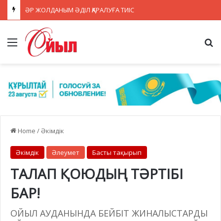
ӘР ЖОЛДАНЫМ ӘДІЛ ҚАРАЛУҒА ТИІС
Menu
Se
Home
/
Әкімдік
Әкімдік
Әлеумет
Басты тақырып
ТАЛАП ҚОЮДЫҢ ТӘРТІБІ
БАР!
ОЙЫЛ АУДАНЫНДА БЕЙБІТ ЖИНАЛЫСТАРДЫ