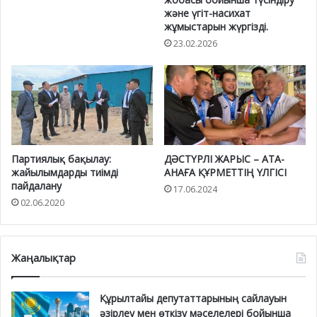
және үгіт-насихат
жұмыстарын жүргізді.
23.02.2026
Партиялық бақылау:
ДӘСТҮРЛІ ЖАРЫС – АТА-
жайылымдарды тиімді
АНАҒА ҚҰРМЕТТІҢ ҮЛГІСІ
пайдалану
17.06.2024
02.06.2020
Жаңалықтар
Құрылтайы депутаттарының сайлауын
әзірлеу мен өткізу мәселелері бойынша