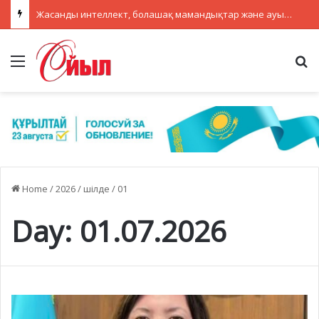
ҚАЗАҚСТАНДА МӘМС ҚАРАЖАТЫН НЕГІЗСІЗ ТӨЛЕМДЕРДЕН ҚОРҒАУДЫҢ ЖАҢА ЖҮЙЕСІ ҚҰРЫЛУДА
Menu
Se
Home
/
2026
/
шілде
/
01
Day:
01.07.2026