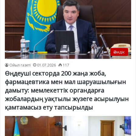
Әкімдік
Ойыл газеті
01.07.2026
117
Өңдеуші секторда 200 жаңа жоба,
фармацевтика мен мал шаруашылығын
дамыту: мемлекеттік органдарға
жобалардың уақтылы жүзеге асырылуын
қамтамасыз ету тапсырылды