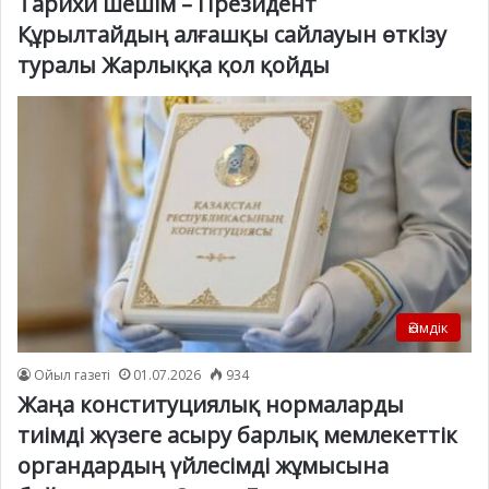
Тарихи шешім – Президент
Құрылтайдың алғашқы сайлауын өткізу
туралы Жарлыққа қол қойды
Әкімдік
Ойыл газеті
01.07.2026
934
Жаңа конституциялық нормаларды
тиімді жүзеге асыру барлық мемлекеттік
органдардың үйлесімді жұмысына