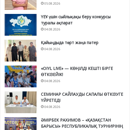
05.08.2026
ҮЕҰ үшін сыйлықақы беру конкурсы
туралы ақпарат
04.08.2026
Қайыңдыда төрт жаңа пәтер
04.08.2026
«OIYL LIVE» — КӨҢІЛДІ КЕШТІ БІРГЕ
ӨТКІЗЕЙІК!
04.08.2026
СЕМИНАР САЙЛАУДЫ САПАЛЫ ӨТКІЗУГЕ
ҮЙРЕТЕДІ
04.08.2026
ӘМІРБЕК РАХИМОВ – «ҚАЗАҚСТАН
БАРЫСЫ» РЕСПУБЛИКАЛЫҚ ТУРНИРІНІҢ