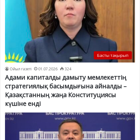
Басты тақырып
Ойыл газеті
01.07.2026
324
Адами капиталды дамыту мемлекеттің
стратегиялық басымдығына айналды –
Қазақстанның жаңа Конституциясы
күшіне енді