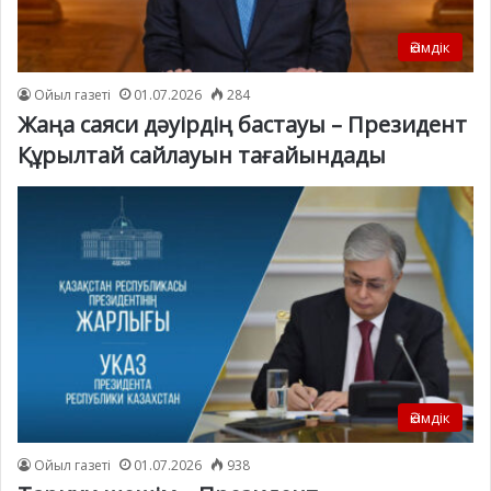
Әкімдік
Ойыл газеті
01.07.2026
284
Жаңа саяси дәуірдің бастауы – Президент
Құрылтай сайлауын тағайындады
Әкімдік
Ойыл газеті
01.07.2026
938