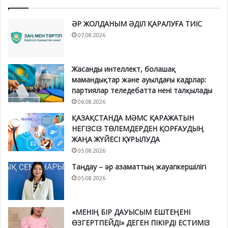
ӘР ЖОЛДАНЫМ ӘДІЛ ҚАРАЛУҒА ТИІС
07.08.2026
Жасанды интеллект, болашақ
мамандықтар және ауылдағы кадрлар:
партиялар теледебатта нені талқылады
06.08.2026
ҚАЗАҚСТАНДА МӘМС ҚАРАЖАТЫН
НЕГІЗСІЗ ТӨЛЕМДЕРДЕН ҚОРҒАУДЫҢ
ЖАҢА ЖҮЙЕСІ ҚҰРЫЛУДА
05.08.2026
Таңдау – әр азаматтың жауапкершілігі
05.08.2026
«МЕНІҢ БІР ДАУЫСЫМ ЕШТЕҢЕНІ
ӨЗГЕРТПЕЙДІ» ДЕГЕН ПІКІРДІ ЕСТИМІЗ