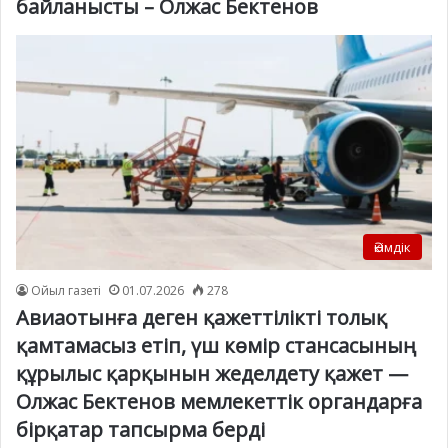
байланысты – Олжас Бектенов
Әкімдік
Ойыл газеті
01.07.2026
278
Авиаотынға деген қажеттілікті толық
қамтамасыз етіп, үш көмір стансасының
құрылыс қарқынын жеделдету қажет —
Олжас Бектенов мемлекеттік органдарға
бірқатар тапсырма берді