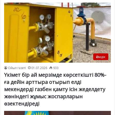
Әкімдік
Ойыл газеті
01.07.2026
933
Үкімет бір ай мерзімде көрсеткішті 80%-
ға дейін арттыра отырып елді
мекендерді газбен қамту ісін жеделдету
жөніндегі жұмыс жоспарларын
өзектендіреді