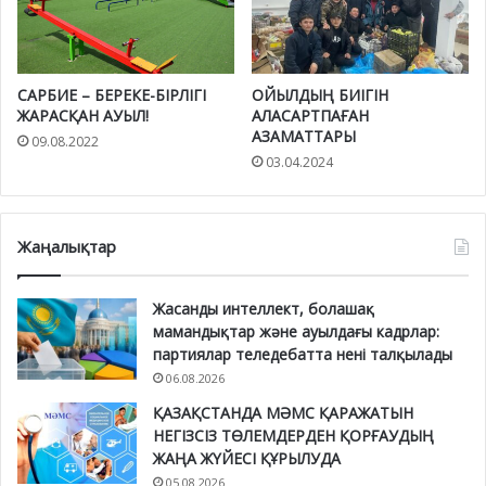
САРБИЕ – БЕРЕКЕ-БІРЛІГІ
ОЙЫЛДЫҢ БИІГІН
ЖАРАСҚАН АУЫЛ!
АЛАСАРТПАҒАН
АЗАМАТТАРЫ
09.08.2022
03.04.2024
Жаңалықтар
Жасанды интеллект, болашақ
мамандықтар және ауылдағы кадрлар:
партиялар теледебатта нені талқылады
06.08.2026
ҚАЗАҚСТАНДА МӘМС ҚАРАЖАТЫН
НЕГІЗСІЗ ТӨЛЕМДЕРДЕН ҚОРҒАУДЫҢ
ЖАҢА ЖҮЙЕСІ ҚҰРЫЛУДА
05.08.2026