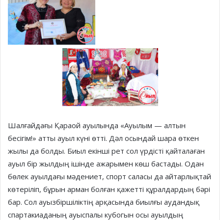
Шалғайдағы Қараой ауылында «Ауылым — алтын
бесігім!» атты ауыл күні өтті. Дәл осындай шара өткен
жылы да болды. Биыл екінші рет сол үрдісті қайталаған
ауыл бір жылдың ішінде ажарымен көш бастады. Одан
бөлек ауылдағы мәдениет, спорт саласы да айтарлықтай
көтеріліп, бұрын арман болған қажетті құралдардың бәрі
бар. Сол ауызбіршіліктің арқасында биылғы аудандық
спартакиаданың ауыспалы кубогын осы ауылдың