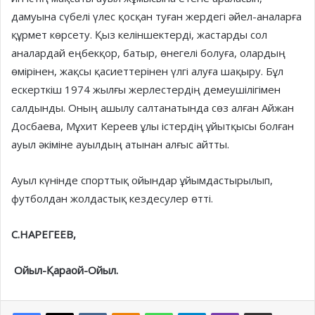
дамуына сүбелі үлес қосқан туған жердегі әйел-аналарға
құрмет көрсету. Қыз келіншектерді, жастарды сол
аналардай еңбекқор, батыр, өнегелі болуға, олардың
өмірінен, жақсы қасиеттерінен үлгі алуға шақыру. Бұл
ескерткіш 1974 жылғы жерлестердің демеушілігімен
салдынды. Оның ашылу салтанатында сөз алған Айжан
Досбаева, Мұхит Кереев ұлы істердің ұйытқысы болған
ауыл әкіміне ауылдың атынан алғыс айтты.
Ауыл күнінде спорттық ойындар ұйымдастырылып,
футболдан жолдастық кездесулер өтті.
С.НАРЕГЕЕВ,
Ойыл-Қараой-Ойыл.
Facebook
X
VKontakte
Odnoklassniki
WhatsApp
Telegram
Viber
Share via Email