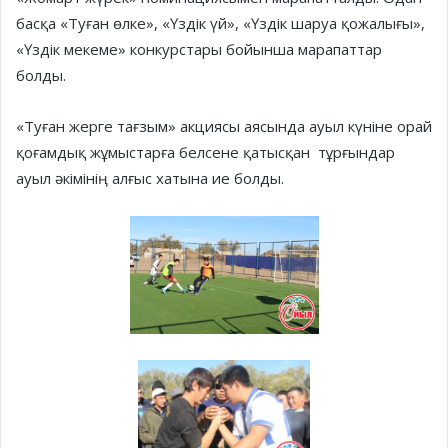
басқа «Туған өлке», «Үздік үй», «Үздік шаруа қожалығы»,
«Үздік мекеме» конкурстары бойынша марапаттар
болды.
«Туған жерге тағзым» акциясы аясында ауыл күніне орай
қоғамдық жұмыстарға белсене қатысқан тұрғындар
ауыл әкімінің алғыс хатына ие болды.