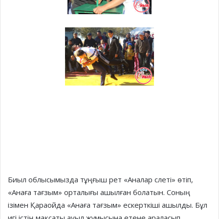
Биыл облысымызда тұңғыш рет «Аналар слеті» өтіп,
«Анаға тағзым» орталығы ашылған болатын. Соның
ізімен Қараойда «Анаға тағзым» ескерткіші ашылды. Бұл
игі істің мақсаты ауыл жұмысына етене араласып,