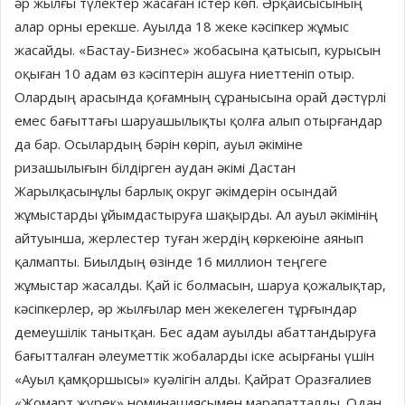
әр жылғы түлектер жасаған істер көп. Әрқайсысының
алар орны ерекше. Ауылда 18 жеке кәсіпкер жұмыс
жасайды. «Бастау-Бизнес» жобасына қатысып, курысын
оқыған 10 адам өз кәсіптерін ашуға ниеттеніп отыр.
Олардың арасында қоғамның сұранысына орай дәстүрлі
емес бағыттағы шаруашылықты қолға алып отырғандар
да бар. Осылардың бәрін көріп, ауыл әкіміне
ризашылығын білдірген аудан әкімі Дастан
Жарылқасынұлы барлық округ әкімдерін осындай
жұмыстарды ұйымдастыруға шақырды. Ал ауыл әкімінің
айтуынша, жерлестер туған жердің көркеюіне аянып
қалмапты. Биылдың өзінде 16 миллион теңгеге
жұмыстар жасалды. Қай іс болмасын, шаруа қожалықтар,
кәсіпкерлер, әр жылғылар мен жекелеген тұрғындар
демеушілік танытқан. Бес адам ауылды абаттандыруға
бағытталған әлеуметтік жобаларды іске асырғаны үшін
«Ауыл қамқоршысы» куәлігін алды. Қайрат Оразғалиев
«Жомарт жүрек» номинациясымен марапатталды. Одан