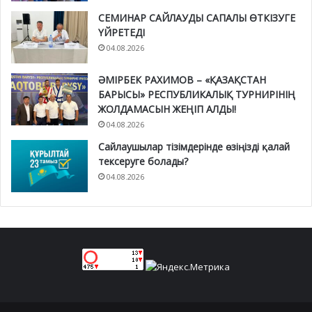
СЕМИНАР САЙЛАУДЫ САПАЛЫ ӨТКІЗУГЕ
ҮЙРЕТЕДІ
04.08.2026
ӘМІРБЕК РАХИМОВ – «ҚАЗАҚСТАН
БАРЫСЫ» РЕСПУБЛИКАЛЫҚ ТУРНИРІНІҢ
ЖОЛДАМАСЫН ЖЕҢІП АЛДЫ!
04.08.2026
Сайлаушылар тізімдерінде өзіңізді қалай
тексеруге болады?
04.08.2026