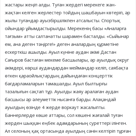
жастары жеңіп алды. Туған жердегі мерекеге жан-
жақтан келген жерлестер тойдың шашбауын көтеріп, әр
жылы туғандар ауызбіршілікпен атсалысты. Спортық
ойындар ұйымдастырылды. Мерекенің басы «Аналарға
тағзым» атты салтанатты шарамен басталды. «Сыйынар
ем, ана деген тәңірге!» деген аналардың құрметіне
ескерткіш ашылды. Ауыл күніне аудан әкімі Дастан
Сағыров бастаған мекеме басшылары, әр ауылдық округ
әкімдері, көрші аудандардан меймандар келіп, саябақта
өткен қараойлықтардың дайындаған концерттік
бағдарламаларын тамашалды. Ауыл былтырғы
тазалығын сақтап тұр. Ауылды жаяу аралаған аудан
басшысы әр әлеуметтік нысанға барды. Алақандай
ауылдың өзінде 4 жерде воркаут жасалыпты.
Баннерлерде көше аттары, сол көшені жағалай туған
жерден шыққан еңбек адамдарының суреттері ілінген.
Ал селоның қақ ортасында ауылдың сәнін келтіріп тұрған