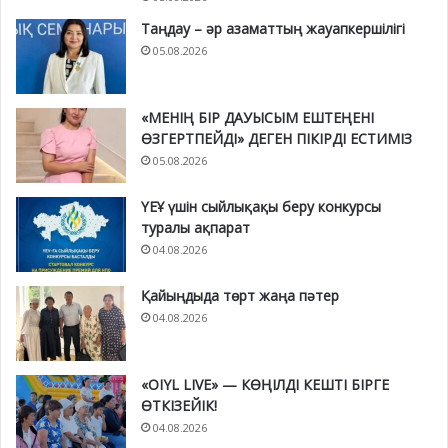
Таңдау – әр азаматтың жауапкершілігі
05.08.2026
«МЕНІҢ БІР ДАУЫСЫМ ЕШТЕҢЕНІ
ӨЗГЕРТПЕЙДІ» ДЕГЕН ПІКІРДІ ЕСТИМІЗ
05.08.2026
ҮЕҰ үшін сыйлықақы беру конкурсы
туралы ақпарат
04.08.2026
Қайыңдыда төрт жаңа пәтер
04.08.2026
«OIYL LIVE» — КӨҢІЛДІ КЕШТІ БІРГЕ
ӨТКІЗЕЙІК!
04.08.2026