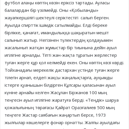
футбол алаңы көптің көзін еріксіз тартады. Ауласы
балалардан бір үзілмейді. Оны «Қобыланды»
жауапкершілігі шектеулі серіктестігі салып берген.
Ауылда спирттік ішімдік сатылмайды. Елді береке
бірлікке, қанағат, имандылыққа шақыратын мешіт
салынып жатыр. Негізінен түлектердің қолдауымен
жасалынып жатқан жұмыстар бір тиынына дейін ауыл
игілігіне арналды. Тіпті жан-жақта тұратын жерлестер
туған жерге құр қол келмейді екен. Оны көптің көзі көрді.
Тойханадағы мерекелік дастархан үстінде туған жерге
тілегін арнап, елдегі жақсы жаңалықтарға, ауқымды
істерге қуанышын білдірген Құлсары қаласынан ауыл
күніне арнайы келген Жасұлан Біржанов 100 мың
теңгесін ауыл игілігіне жаратуға берді. «Теңдік» шаруа
қожалығының төрағасы Қайрат Оразғалиев 500 мың
теңгеге Жастар саябағын жаңартып берсе, 1973
жылғылар көшелерге фонар орнатты. Жалпы ауылдағы