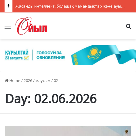
Жасанды интеллект, болашақ мамандықтар және ауылдағы кадрлар: партиялар теледебатта нені талқылады
Menu
Se
Home
/
2026
/
маусым
/
02
Day:
02.06.2026