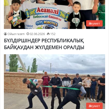
Әлеумет
Ойыл газеті
02.06.2026
152
БҮЛДІРШІНДЕР РЕСПУБЛИКАЛЫҚ
БАЙҚАУДАН ЖҮЛДЕМЕН ОРАЛДЫ
Әлеумет