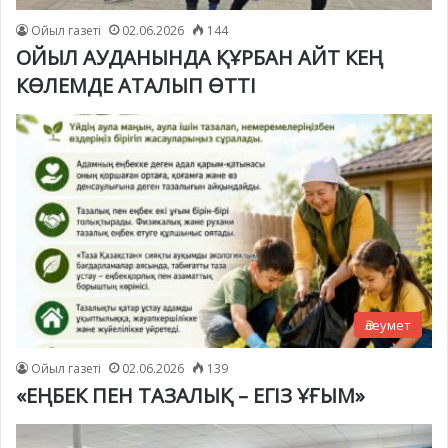
Ойыл газеті
02.06.2026
144
ОЙЫЛ АУДАНЫНДА ҚҰРБАН АЙТ КЕҢ
КӨЛЕМДЕ АТАЛЫП ӨТТІ
Әлеумет
Ойыл газеті
02.06.2026
139
«ЕҢБЕК ПЕН ТАЗАЛЫҚ – ЕГІЗ ҰҒЫМ»