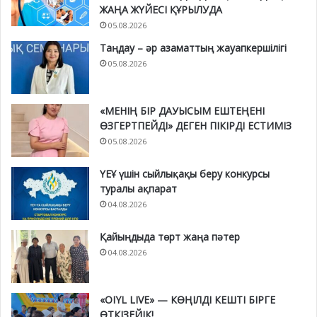
ЖАҢА ЖҮЙЕСІ ҚҰРЫЛУДА
05.08.2026
Таңдау – әр азаматтың жауапкершілігі
05.08.2026
«МЕНІҢ БІР ДАУЫСЫМ ЕШТЕҢЕНІ
ӨЗГЕРТПЕЙДІ» ДЕГЕН ПІКІРДІ ЕСТИМІЗ
05.08.2026
ҮЕҰ үшін сыйлықақы беру конкурсы
туралы ақпарат
04.08.2026
Қайыңдыда төрт жаңа пәтер
04.08.2026
«OIYL LIVE» — КӨҢІЛДІ КЕШТІ БІРГЕ
ӨТКІЗЕЙІК!