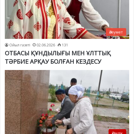
Әлеумет
Ойыл газеті
02.06.2026
131
ОТБАСЫ ҚҰНДЫЛЫҒЫ МЕН ҰЛТТЫҚ
ТӘРБИЕ АРҚАУ БОЛҒАН КЕЗДЕСУ
Әкімдік