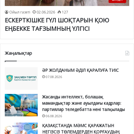
Ойыл газеті
02.06.2026
127
ЕСКЕРТКІШКЕ ГҮЛ ШОҚТАРЫН ҚОЮ
ЕҢБЕККЕ ТАҒЗЫМНЫҢ ҮЛГІСІ
Жаңалықтар
ӘР ЖОЛДАНЫМ ӘДІЛ ҚАРАЛУҒА ТИІС
07.08.2026
Жасанды интеллект, болашақ
мамандықтар және ауылдағы кадрлар:
партиялар теледебатта нені талқылады
06.08.2026
ҚАЗАҚСТАНДА МӘМС ҚАРАЖАТЫН
НЕГІЗСІЗ ТӨЛЕМДЕРДЕН ҚОРҒАУДЫҢ