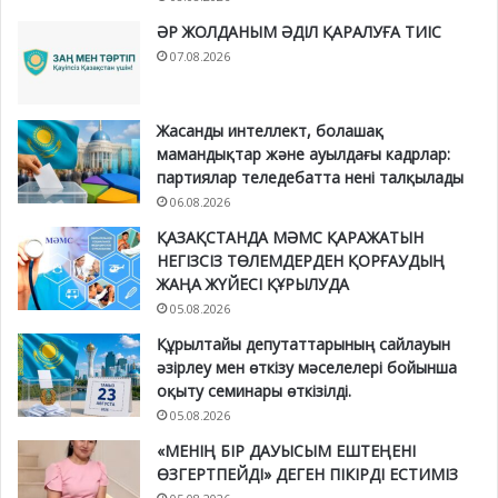
ӘР ЖОЛДАНЫМ ӘДІЛ ҚАРАЛУҒА ТИІС
07.08.2026
Жасанды интеллект, болашақ
мамандықтар және ауылдағы кадрлар:
партиялар теледебатта нені талқылады
06.08.2026
ҚАЗАҚСТАНДА МӘМС ҚАРАЖАТЫН
НЕГІЗСІЗ ТӨЛЕМДЕРДЕН ҚОРҒАУДЫҢ
ЖАҢА ЖҮЙЕСІ ҚҰРЫЛУДА
05.08.2026
Құрылтайы депутаттарының сайлауын
әзірлеу мен өткізу мәселелері бойынша
оқыту семинары өткізілді.
05.08.2026
«МЕНІҢ БІР ДАУЫСЫМ ЕШТЕҢЕНІ
ӨЗГЕРТПЕЙДІ» ДЕГЕН ПІКІРДІ ЕСТИМІЗ