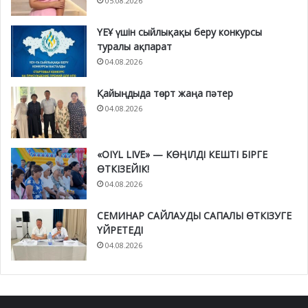
05.08.2026
ҮЕҰ үшін сыйлықақы беру конкурсы
туралы ақпарат
04.08.2026
Қайыңдыда төрт жаңа пәтер
04.08.2026
«OIYL LIVE» — КӨҢІЛДІ КЕШТІ БІРГЕ
ӨТКІЗЕЙІК!
04.08.2026
СЕМИНАР САЙЛАУДЫ САПАЛЫ ӨТКІЗУГЕ
ҮЙРЕТЕДІ
04.08.2026