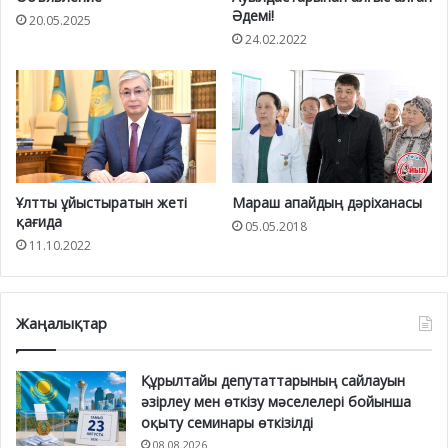
Әдемі!
20.05.2025
24.02.2022
Ұлтты ұйыстыратын жеті
Мараш апайдың дәріханасы
қағида
05.05.2018
11.10.2022
Жаңалықтар
Құрылтайы депутаттарының сайлауын
әзірлеу мен өткізу мәселелері бойынша
оқыту семинары өткізілді
08.08.2026