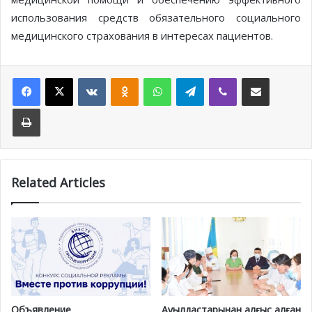
использования средств обязательного социального
медицинского страхования в интересах пациентов.
Facebook
X
VKontakte
Odnoklassniki
WhatsApp
Telegram
Viber
Share via Email
Print
Related Articles
Объявление
Ауылдастарынан алғыс алған