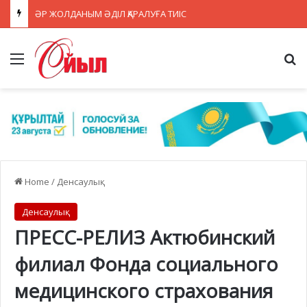
ӘР ЖОЛДАНЫМ ӘДІЛ ҚАРАЛУҒА ТИІС
Menu
Se
Home
/
Денсаулық
Денсаулық
ПРЕСС-РЕЛИЗ Актюбинский
филиал Фонда социального
медицинского страхования