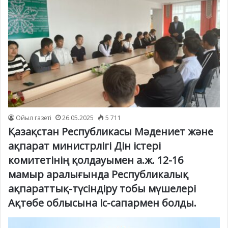
Ойыл газеті
26.05.2025
5 711
Қазақстан Республикасы Мәдениет және
ақпарат министрлігі Дін істері
комитетінің қолдауымен а.ж. 12-16
мамыр аралығында Республикалық
ақпараттық-түсіндіру тобы мүшелері
Ақтөбе облысына іс-сапармен болды.