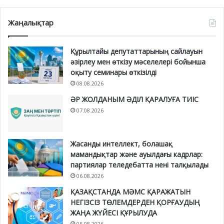
Жаңалықтар
Құрылтайы депутаттарының сайлауын
әзірлеу мен өткізу мәселелері бойынша
оқыту семинары өткізілді
08.08.2026
ӘР ЖОЛДАНЫМ ӘДІЛ ҚАРАЛУҒА ТИІС
07.08.2026
Жасанды интеллект, болашақ
мамандықтар және ауылдағы кадрлар:
партиялар теледебатта нені талқылады
06.08.2026
ҚАЗАҚСТАНДА МӘМС ҚАРАЖАТЫН
НЕГІЗСІЗ ТӨЛЕМДЕРДЕН ҚОРҒАУДЫҢ
ЖАҢА ЖҮЙЕСІ ҚҰРЫЛУДА
05.08.2026