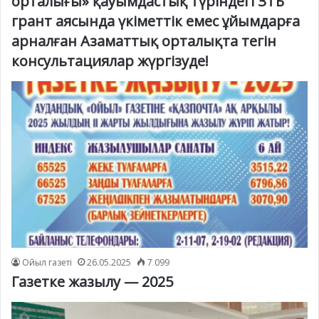
орталығы» қауымдастық түріндегі ЗТБ
грант аясында үкіметтік емес ұйымдарға
арналған Азаматтық орталықта тегін
консультациялар жүргізуде!
Ойыл газеті
26.05.2025
7 099
Газетке жазылу — 2025