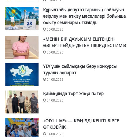
Құрылтайы депутаттарының сайлауын
әзірлеу мен өткізу мәселелері бойынша
оқыту семинары өткізілді.
05.08.2026
«МЕНІҢ БІР ДАУЫСЫМ ЕШТЕҢЕНІ
ӨЗГЕРТПЕЙДІ» ДЕГЕН ПІКІРДІ ЕСТИМІЗ
05.08.2026
ҮЕҰ үшін сыйлықақы беру конкурсы
туралы ақпарат
04.08.2026
Қайыңдыда төрт жаңа пәтер
04.08.2026
«OIYL LIVE» — КӨҢІЛДІ КЕШТІ БІРГЕ
ӨТКІЗЕЙІК!
04.08.2026