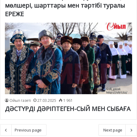
мөлшері, шарттары мен тәртібі туралы
ЕРЕЖЕ
Ойыл газеті
27.03.2025
1 961
ДӘСТҮРДІ ДӘРІПТЕГЕН-СЫЙ МЕН СЫБАҒА
Previous page
Next page