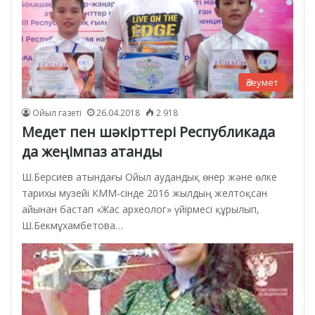
Әлеумет
Ойыл газеті
26.04.2018
2 918
Медет пен шәкірттері Республикада
да жеңімпаз атанды
Ш.Берсиев атындағы Ойыл аудандық өнер және өлке
тарихы музейі КММ-сінде 2016 жылдың желтоқсан
айынан бастап «Жас археолог» үйірмесі құрылып,
Ш.Бекмұхамбетова…