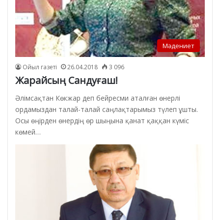
Мәдениет
Ойыл газеті
26.04.2018
3 096
Жарайсың Сандуғаш!
Әлімсақтан Көкжар деп бейресми аталған өнерлі
ордамыздан талай-талай саңлақтарымыз түлеп ұшты.
Осы өңірден өнердің өр шыңына қанат қаққан күміс
көмей…