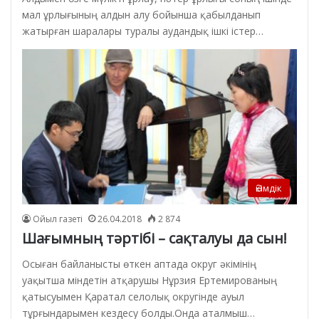
мал ұрлығының алдын алу бойынша қабылданып
жатырған шаралары туралы аудандық ішкі істер…
Әкімдік
Ойыл газеті
26.04.2018
2 874
Шағымның тәртібі – сақталуы да сын!
Осыған байланысты өткен аптада округ әкімінің
уақытша міндетін атқарушы Нұрзия Ертемированың
қатысуымен Қаратал селолық округінде ауыл
тұрғындарымен кездесу болды.Онда аталмыш…