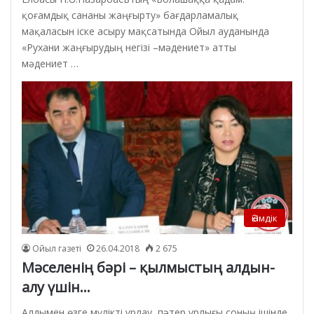
қоғамдық сананы жаңғырту» бағдарламалық
мақаласын іске асыру мақсатында Ойыл ауданында
«Рухани жаңғырудың негізі –мәдениет» атты
мәдениет …
Әкімдік
Ойыл газеті
26.04.2018
2 675
Мәселенің бәрі – қылмыстың алдын-
алу үшін…
Алдымен өзге мүлікті ұрлау, пәтер ұрлығы соның ішінде