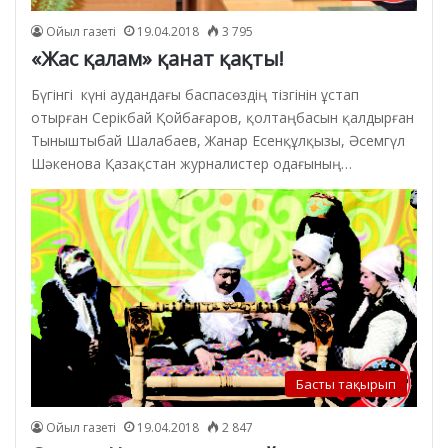
Ойыл газеті
19.04.2018
3 795
«Жас қалам» қанат қақты!
Бүгінгі күні аудандағы баспасөздің тізгінін ұстап
отырған Серікбай Қойбағаров, қолтаңбасын қалдырған
Тыныштыбай Шалабаев, Жанар Есенқұлқызы, Әсемгүл
Шәкенова Қазақстан журналистер одағының…
Басты тақырып
Ойыл газеті
19.04.2018
2 847