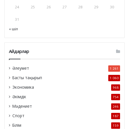
24
25
26
27
28
29
30
31
« шіл
Айдарлар
Әлеумет
1 261
Басты тақырып
1 060
Экономика
968
Әкімдік
754
Мәдениет
246
Спорт
187
Білім
159