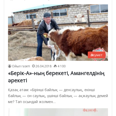
Әлеумет
Ойыл газеті
26.04.2018
4 100
«Берік-А»-ның берекеті, Амангелдінің
әрекеті
Қазақ атам: «Бірінші байлық — денсаулық, екінші
байлық — он саулық, үшінші байлық — ақжаулық демей
ме? Тап осындай жолмен…