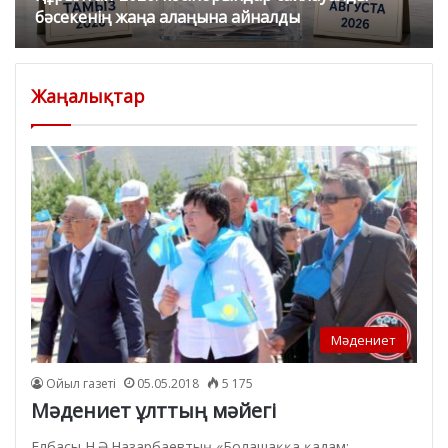
бәсекенің жаңа алаңына айналды
Жаңалықтар
Мәдениет
Ойыл газеті
05.05.2018
5 175
Мәдениет ұлттың мәйегі
Елбасы Н.Ә.Назарбаевтың «Болашаққа қадам: