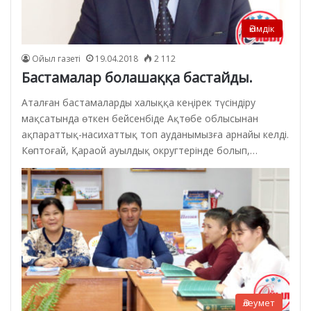
Әкімдік
Ойыл газеті
19.04.2018
2 112
Бастамалар болашаққа бастайды.
Аталған бастамаларды халыққа кеңірек түсіндіру
мақсатында өткен бейсенбіде Ақтөбе облысынан
ақпараттық-насихаттық топ ауданымызға арнайы келді.
Көптоғай, Қараой ауылдық округтерінде болып,…
Әлеумет