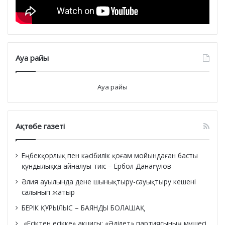
Ауа райы
Ауа райы
Ақтөбе газеті
Еңбекқорлық пен кәсібилік қоғам мойындаған басты
құндылыққа айналуы тиіс – Ербол Данағұлов
Әлия ауылында дене шынықтыру-сауықтыру кешені
салынып жатыр
БЕРІК ҚҰРЫЛЫС – БАЯНДЫ БОЛАШАҚ
«Есіктен есікке» акцисы: «Әділет» партиясының мүшесі