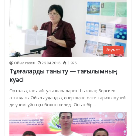
Әлеумет
Ойыл газеті
26.04.2018
3 975
Тұлғаларды таныту — тағылымның
куәсі
Орталықтағы айтулы шараларға Шығанақ Берсиев
атындағы Ойыл аудандық өнер және өлке тарихы музейі
де үнемі ұйытқы болып келеді. Оның бір…