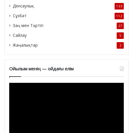
Денсаулық
133
Сұхбат
112
Заң мен Тәртіп
27
Сайлау
5
Жаңалықтар
2
Ойылым менің — ойдағы елім