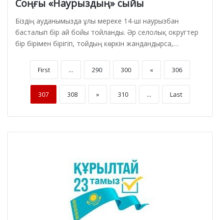
Соңғы «Наурыздың» сыйы
Біздің ауданымызда ұлы мереке 14-ші наурызбан
басталып бір ай бойы тойланды. Әр селолық округтер
бір бірімен бірігіп, тойдың көркін жандандырса,…
First
...
290
300
«
306
307
308
»
310
...
Last