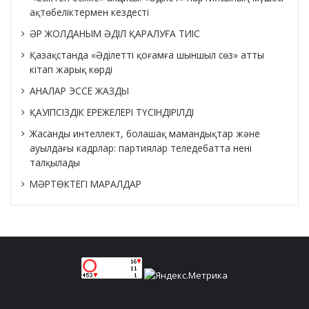
ақтөбеліктермен кездесті
ӘР ЖОЛДАНЫМ ӘДІЛ ҚАРАЛУҒА ТИІС
Қазақстанда «Әділетті қоғамға шыншыл сөз» атты
кітап жарық көрді
АНАЛАР ЭССЕ ЖАЗДЫ
ҚАУІПСІЗДІК ЕРЕЖЕЛЕРІ ТҮСІНДІРІЛДІ
Жасанды интеллект, болашақ мамандықтар және
ауылдағы кадрлар: партиялар теледебатта нені
талқылады
МӘРТӨКТЕГІ МАРАЛДАР